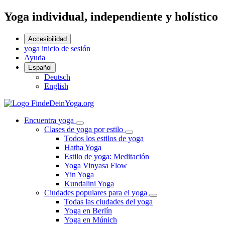
Yoga individual, independiente y holístico
Accesibilidad
yoga inicio de sesión
Ayuda
Español
Deutsch
English
Encuentra yoga
Clases de yoga por estilo
Todos los estilos de yoga
Hatha Yoga
Estilo de yoga: Meditación
Yoga Vinyasa Flow
Yin Yoga
Kundalini Yoga
Ciudades populares para el yoga
Todas las ciudades del yoga
Yoga en Berlín
Yoga en Múnich