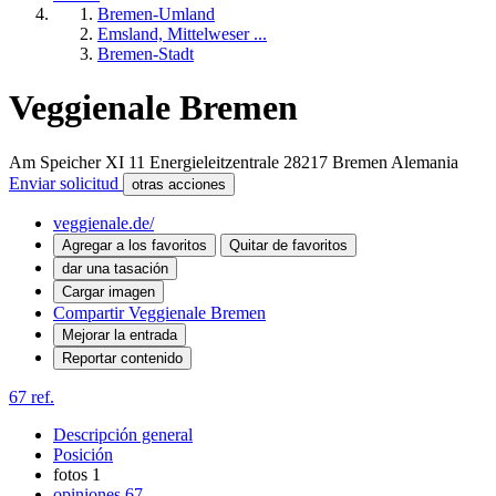
Bremen-Umland
Emsland, Mittelweser ...
Bremen-Stadt
Veggienale Bremen
Am Speicher XI 11 Energieleitzentrale
28217
Bremen
Alemania
Enviar solicitud
otras acciones
veggienale.de/
Agregar a los favoritos
Quitar de favoritos
dar una tasación
Cargar imagen
Compartir Veggienale Bremen
Mejorar la entrada
Reportar contenido
67 ref.
Descripción general
Posición
fotos
1
opiniones
67