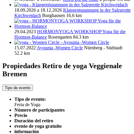
18.09.2026 a 18.12.2026
Klangentspannung in der Salzgrotte
Kirchweidach
Burghausen
16.6 km
29.04.2023
HORMONYOGA WORKSHOP Yoga für die
Hormon-Balance
Rosengarten
84.3 km
15.07.2022
Ayouma -Women Circle
Nürnberg - Südstadt
52.2 km
Propiedades Retiro de yoga
Veggienale
Bremen
Tipo de evento
Tipo de evento:
Feria de Yoga
Número de participantes
Precio
Duración del retiro
evento de yoga gratuito
información