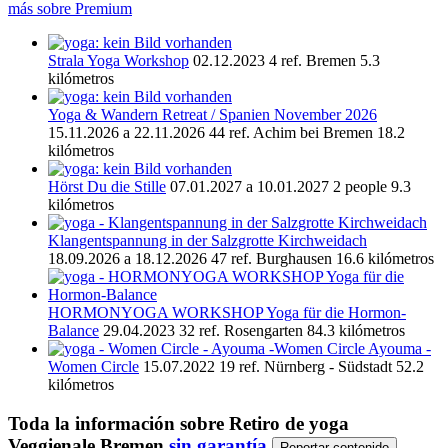
más sobre Premium
Strala Yoga Workshop
02.12.2023
4 ref.
Bremen
5.3
kilómetros
Yoga & Wandern Retreat / Spanien November 2026
15.11.2026 a 22.11.2026
44 ref.
Achim bei Bremen
18.2
kilómetros
Hörst Du die Stille
07.01.2027 a 10.01.2027
2 people
9.3
kilómetros
Klangentspannung in der Salzgrotte Kirchweidach
18.09.2026 a 18.12.2026
47 ref.
Burghausen
16.6 kilómetros
HORMONYOGA WORKSHOP Yoga für die Hormon-
Balance
29.04.2023
32 ref.
Rosengarten
84.3 kilómetros
Ayouma -
Women Circle
15.07.2022
19 ref.
Nürnberg - Südstadt
52.2
kilómetros
Toda la información sobre
Retiro de yoga
Veggienale Bremen
sin garantía
Reportar contenido