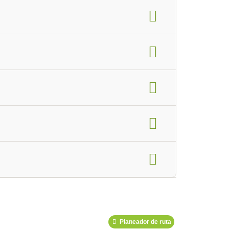
lases de yoga
código de descuento
mbro de la Asociación de Yoga
Podcast
Planeador de ruta