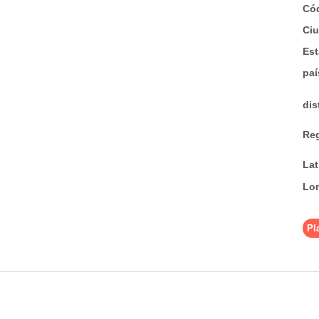
Có
Ci
Est
pa
dis
Re
La
Lo
Pl