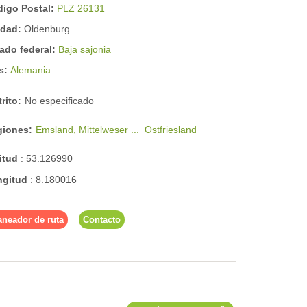
digo Postal:
PLZ 26131
udad:
Oldenburg
ado federal:
Baja sajonia
ís:
Alemania
trito:
No especificado
giones:
Emsland, Mittelweser ...
Ostfriesland
titud
:
53.126990
ngitud
:
8.180016
aneador de ruta
Contacto