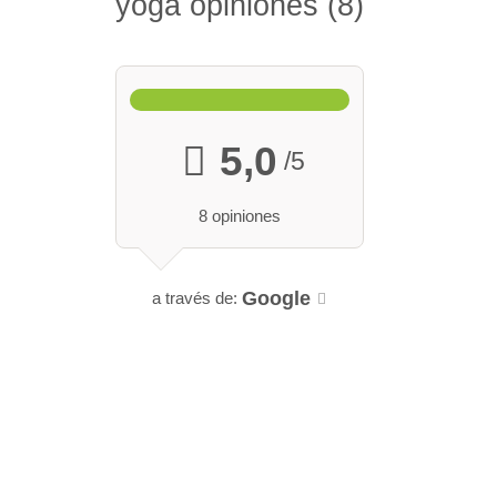
yoga opiniones
8
5,0
/5
8 opiniones
Google
a través de: