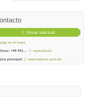
ontacto
Enviar solicitud
yoga en el mapa
léfono:
+49 441...
espectáculo
ina principal:
www.balance-pool.de/