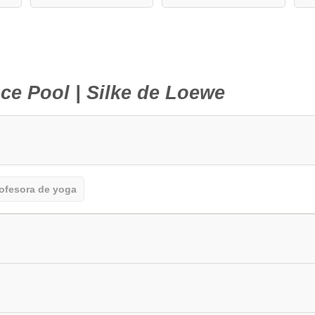
ce Pool | Silke de Loewe
ofesora de yoga
Los principiantes o quienes visitan el lugar por primera v