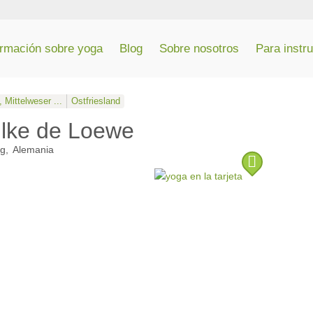
ormación sobre yoga
Blog
Sobre nosotros
Para instr
 Mittelweser ...
Ostfriesland
ilke de Loewe
rg
Alemania