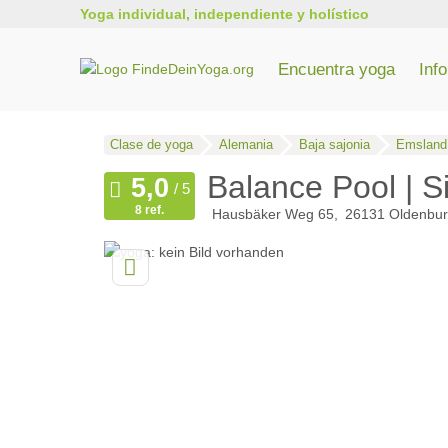
Yoga individual, independiente y holístico
Encuentra yoga
Inf
Todos los cursos de formación de profesores de yoga
Formación de yoga en Renania del Norte-Westfalia
Entrenamiento de yoga en Baden-Wurtemberg
Clase de yoga
Alemania
Baja sajonia
Emsland,
Balance Pool | S
8 ref.
Hausbäker Weg 65
26131
Oldenbu