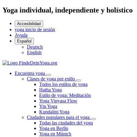
Yoga individual, independiente y holístico
Accesibilidad
yoga inicio de sesión
Ayuda
Español
Deutsch
English
Encuentra yoga
Clases de yoga por estilo
Todos los estilos de yoga
Hatha Yoga
Estilo de yoga: Meditación
Yoga Vinyasa Flow
Yin Yoga
Kundalini Yoga
Ciudades populares para el yoga
Todas las ciudades del yoga
Yoga en Berlín
Yoga en Múnich