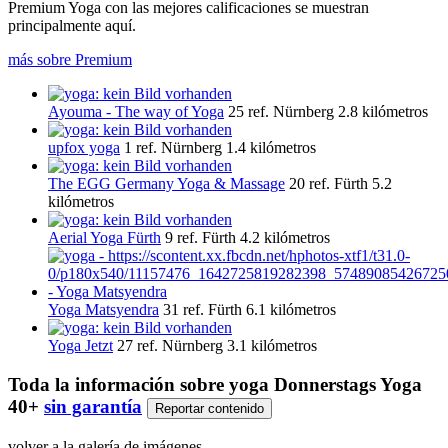
Premium Yoga con las mejores calificaciones se muestran
principalmente aquí.
más sobre Premium
Ayouma - The way of Yoga
25 ref.
Nürnberg
2.8 kilómetros
upfox yoga
1 ref.
Nürnberg
1.4 kilómetros
The EGG Germany Yoga & Massage
20 ref.
Fürth
5.2
kilómetros
Aerial Yoga Fürth
9 ref.
Fürth
4.2 kilómetros
Yoga Matsyendra
31 ref.
Fürth
6.1 kilómetros
Yoga Jetzt
27 ref.
Nürnberg
3.1 kilómetros
Toda la información sobre
yoga Donnerstags Yoga
40+
sin garantía
Reportar contenido
volver a la galería de imágenes