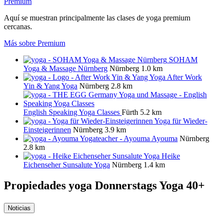
Premium
Aquí se muestran principalmente las clases de yoga premium
cercanas.
Más sobre Premium
SOHAM
Yoga & Massage Nürnberg
Nürnberg
1.0 km
After Work
Yin & Yang Yoga
Nürnberg
2.8 km
English Speaking Yoga Classes
Fürth
5.2 km
Yoga für Wieder-
Einsteigerinnen
Nürnberg
3.9 km
Ayouma
Nürnberg
2.8 km
Heike
Eichenseher Sunsalute Yoga
Nürnberg
1.4 km
Propiedades yoga
Donnerstags Yoga 40+
Noticias