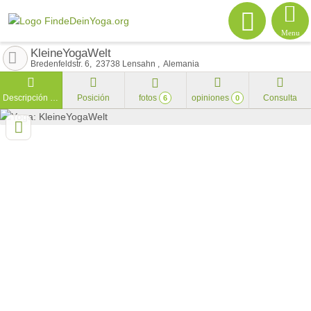
Menu
KleineYogaWelt
Bredenfeldstr. 6
23738
Lensahn
Alemania
Descripción general
Posición
fotos
opiniones
Consulta
6
0