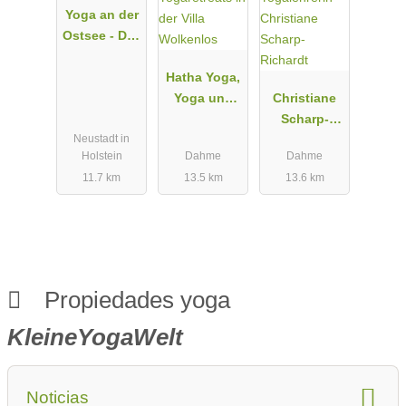
Yoga an der
Ostsee - Dev
Bhagti - Ilka
Koch
Hatha Yoga,
Yoga und
Christiane
Krebs, Yin
Scharp-
Neustadt in
Yoga,
Richardt
Holstein
Dahme
Dahme
Yogaretreats
11.7 km
13.5 km
13.6 km
in der Villa
Wolkenlos
Propiedades yoga
KleineYogaWelt
Noticias