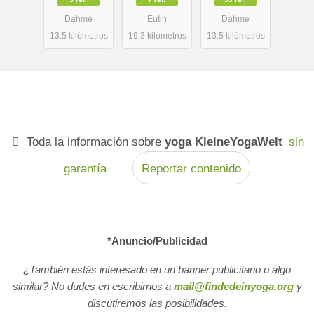
in der Villa
Kurse in
Dahme
Eutin
Dahme
Wolkenlos
Dahme.
13.5 kilómetros
19.3 kilómetros
13.5 kilómetros
Yogaretreats
in der Villa
Wolkenlos
Toda la información sobre
yoga KleineYogaWelt
sin
garantía
Reportar contenido
*Anuncio/Publicidad
¿También estás interesado en un banner publicitario o algo
similar? No dudes en escribirnos a
mail@findedeinyoga.org
y
discutiremos las posibilidades.