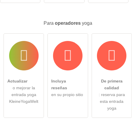
Haga clic aquí para hacer una
pregunta individual
a la
entrada yoga
.
Para
operadores
yoga
Actualizar
Incluya
De primera
o mejorar la
reseñas
calidad
entrada yoga
en su propio sitio
: reserva para
KleineYogaWelt
esta entrada
yoga