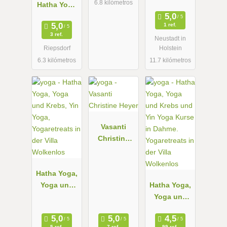
6.8 kilómetros
Hatha Yoga
in
1 ref.
Ostholstein
3 ref.
Neustadt in
-
Riepsdorf
Holstein
Präventions
6.3 kilómetros
11.7 kilómetros
kurse nach §
20 SGB V
Vasanti
Christine
Heyer
Hatha Yoga,
Yoga und
Hatha Yoga,
Krebs, Yin
Yoga und
Yoga,
Krebs und
Yogaretreats
Yin Yoga
5 ref.
7 ref.
99 ref.