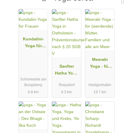
Kundalini-
Yoga für
Frauen
Meeraki
Sanfter
Yoga - für
Hatha Yoga
(werdende)
Schönwalde am
in
Mütter,
Bungsberg
Riepsdorf
Heiligenhafen
Ostholstein
Familien
6.8 km
6.3 km
19.7 km
-
und alle am
Präventions
Meer
kurse nach §
20 SGB V