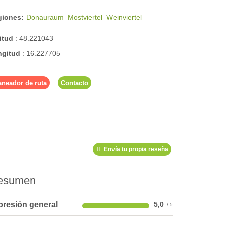
giones:
Donauraum
Mostviertel
Weinviertel
titud
:
48.221043
ngitud
:
16.227705
aneador de ruta
Contacto
Envía tu propia reseña
esumen
presión general
5,0