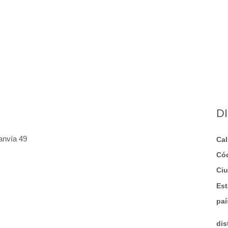
Ejercicios de yoga de salud, para cuerpo y
mente
D
ranvía 49
Cal
Có
Ci
Est
pa
dis