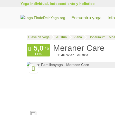
Yoga individual, independiente y holístico
Encuentra yoga
Inf
Todos los cursos de formación de profesores de yoga
Formación de yoga en Renania del Norte-Westfalia
Entrenamiento de yoga en Baden-Wurtemberg
Clase de yoga
Austria
Viena
Donauraum
Most
Meraner Care
1 ref.
1140
Wien
Austria