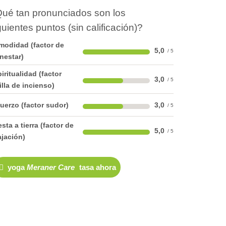
ué tan pronunciados son los
guientes puntos (sin calificación)?
odidad (factor de
5,0
nestar)
iritualidad (factor
3,0
illa de incienso)
uerzo (factor sudor)
3,0
sta a tierra (factor de
5,0
ajación)
yoga
Meraner Care
tasa ahora