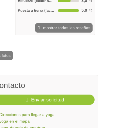
3,0
Esfuerzo (factor sudor)
5,0
Puesta a tierra (factor de relajación)
mostrar todas las reseñas
 fotos
2 / 7
ontacto
Enviar solicitud
Direcciones para llegar a yoga
yoga en el mapa
yoga Horario de apertura