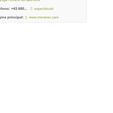
léfono:
+43 680...
espectáculo
ina principal:
www.meraner.care