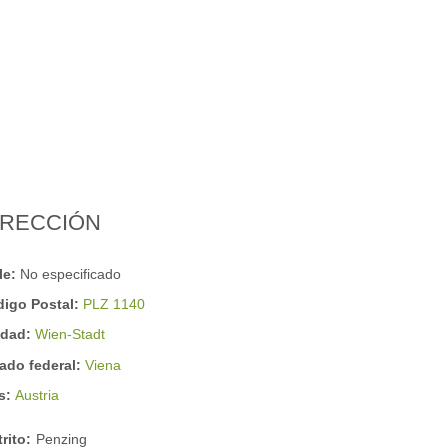
IRECCIÓN
le:
No especificado
digo Postal:
PLZ 1140
udad:
Wien-Stadt
ado federal:
Viena
ís:
Austria
trito:
Penzing