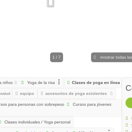
1 / 7
mostrar todas las
a niños
Yoga de la risa
Clases de yoga en línea
C
 salud
equipo
accesorios de yoga existentes
sos para personas con sobrepeso
Cursos para jóvenes
Clases individuales / Yoga personal