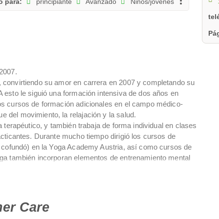
 para:
principiante
Avanzado
Niños/jóvenes
te
Pág
2007.
 convirtiendo su amor en carrera en 2007 y completando su
esto le siguió una formación intensiva de dos años en
os cursos de formación adicionales en el campo médico-
del movimiento, la relajación y la salud.
 terapéutico, y también trabaja de forma individual en clases
cticantes. Durante mucho tiempo dirigió los cursos de
e cofundó) en la Yoga Academy Austria, así como cursos de
oga también incorporan elementos de entrenamiento mental
 por sus talleres de yoga para la salud, cursos de educación
 de salud. Trabaja con la psicoterapeuta Dra. Susanne
 Dr. Peter Poeckh realizó su formación en terapia de yoga en
er Care
mación en terapia de yoga de Remo Rittiner, en la formación