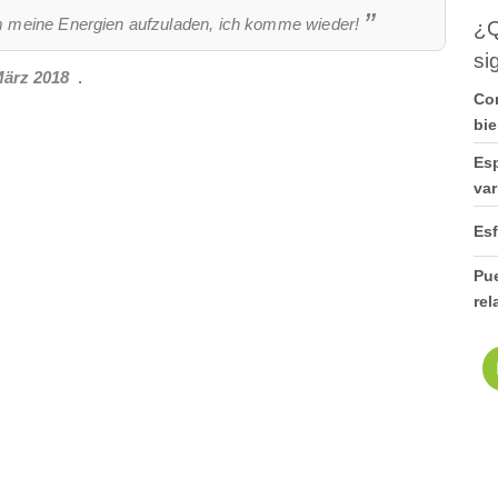
 meine Energien aufzuladen, ich komme wieder!
¿Q
si
ärz 2018
.
Com
bie
Esp
var
Esf
Pue
rel