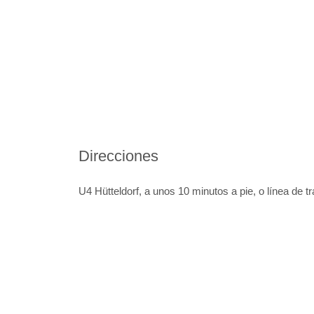
Ejercicios de yoga de salud, para cuerpo y
mente
Direcciones
U4 Hütteldorf, a unos 10 minutos a pie, o línea de t