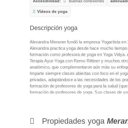
Accesibilidad:
buenas conexiones
adecuado
Vídeos de yoga
Descripción yoga
Alexandra Meraner fundó la empresa Yogartista en 
Alexandra practica yoga desde hace mucho tiempo,
formación como profesora de yoga en Yoga Vidya. A 
Terapia Ayur-Yoga con Remo Rittiner y muchos otr
anatómico, que complementaron aún más su enfoque 
Imparte siempre clases abiertas con foco en el yoga
privadas, adaptándose a las necesidades de los pra
formación de profesores de yoga para la salud (qu
formación de profesores de yoga. Sus clases de y
para ayudar a liberar bloqueos físicos y mentales.
Tiene gran demanda a nivel internacional y nacional
continua y talleres sobre una amplia gama de temas
Stöckl-Gibs fue oradora invitada en el congreso del
Propiedades yoga
Meran
Mödling y actualmente es ponente invitado en la for