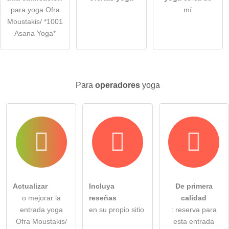
para yoga Ofra
mí
Nota:
tenga en cuenta que las preguntas públicas son
visibles
Moustakis/ *1001
para todos los visitantes
.
Asana Yoga*
Haga clic aquí para hacer una
pregunta individual
a la
entrada yoga
.
Para
operadores
yoga
Actualizar
Incluya
De primera
o mejorar la
reseñas
calidad
entrada yoga
en su propio sitio
: reserva para
Ofra Moustakis/
esta entrada