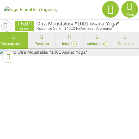
Menu
Ofra Moustakis/ *1001 Asana Yoga*
Ruppiner Str. 6
14612
Falkensee
Alemania
21 ref.
Descripción general
Posición
fotos
opiniones
Consulta
3
21