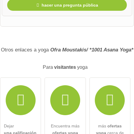
hacer una pregunta pública
Nombre de pila
Apellido
Otros enlaces a yoga
Ofra Moustakis/ *1001 Asana Yoga*
Para
visitantes
yoga
La direccion de correo no sera publicada)
Por la presente acepto los
términos y condiciones
.
He leído la
declaración de protección de datos
.
Dejar
Encuentra más
más
ofertas
hacer una pregunta pública
Cancelar
una calificación
ofertas yoga
yoga
cerca de