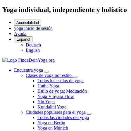
Yoga individual, independiente y holístico
Accesibilidad
yoga inicio de sesión
Ayuda
Español
Deutsch
English
Encuentra yoga
Clases de yoga por estilo
Todos los estilos de yoga
Hatha Yoga
Estilo de yoga: Meditación
Yoga Vinyasa Flow
Yin Yoga
Kundalini Yoga
Ciudades populares para el yoga
Todas las ciudades del yoga
Yoga en Berlín
Yoga en Múnich