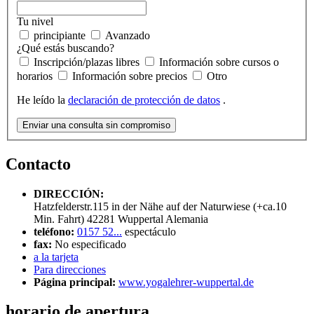
Tu nivel
principiante
Avanzado
¿Qué estás buscando?
Inscripción/plazas libres
Información sobre cursos o
horarios
Información sobre precios
Otro
He leído la
declaración de protección de datos
.
Enviar una consulta sin compromiso
Contacto
DIRECCIÓN:
Hatzfelderstr.115 in der Nähe auf der Naturwiese (+ca.10
Min. Fahrt)
42281
Wuppertal
Alemania
teléfono:
0157 52...
espectáculo
fax:
No especificado
a la tarjeta
Para direcciones
Página principal:
www.yogalehrer-wuppertal.de
horario de apertura