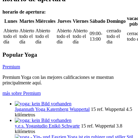
horario de apertura:
vacac
Lunes
Martes
Miércoles
Jueves
Viernes
Sábado
Domingo
públ
Abierto
Abierto
Abierto
Abierto
Abierto
cerrado
09:00-
cerra
todo el
todo el
todo el
todo el
todo el
todo el
13:00
todo e
día
día
día
día
día
dia
Popular Yoga
Premium
Premium Yoga con las mejores calificaciones se muestran
principalmente aquí.
más sobre Premium
Jagannath Yoga Katernberg Wuppertal
15 ref.
Wuppertal
4.5
kilómetros
y.e.s. Yogastudio Enikö Schwarte
15 ref.
Wuppertal
3.8
kilómetros