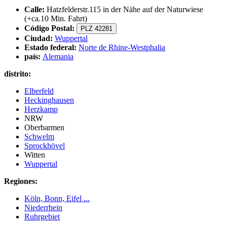
Calle:
Hatzfelderstr.115 in der Nähe auf der Naturwiese
(+ca.10 Min. Fahrt)
Código Postal:
PLZ 42281
Ciudad:
Wuppertal
Estado federal:
Norte de Rhine-Westphalia
país:
Alemania
distrito:
Elberfeld
Heckinghausen
Herzkamp
NRW
Oberbarmen
Schwelm
Sprockhövel
Witten
Wuppertal
Regiones:
Köln, Bonn, Eifel ...
Niederrhein
Ruhrgebiet