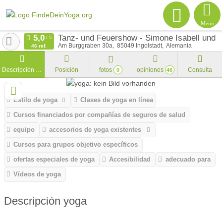
Menu
Tanz- und Feuershow - Simone Isabell und I
Am Burggraben 30a
85049
Ingolstadt
Alemania
46 ref.
Descripción general
Posición
fotos
opiniones
Consulta
0
46
Estilo de yoga
Clases de yoga en línea
Cursos financiados por compañías de seguros de salud
equipo
accesorios de yoga existentes
Cursos para grupos objetivo específicos
ofertas especiales de yoga
Accesibilidad
adecuado para
Vídeos de yoga
Descripción yoga