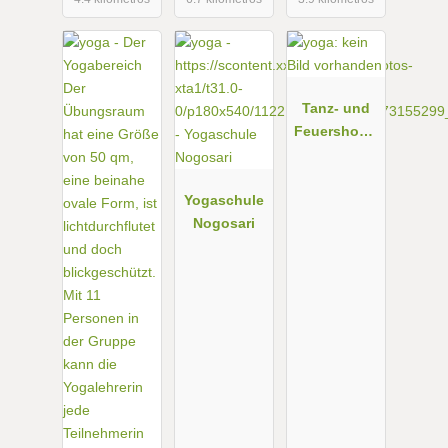
Tanz- und
Feuershow -
Simon
Isabell und
Yogaschule
Feuerensem
Nogosari
ble -
Tanzkurse -
Kinderevent
s - Yoga -
Klangtherapi
e - Bayern