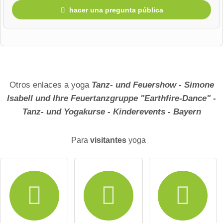
hacer una pregunta pública
Nombre de pila
Apellido
Otros enlaces a yoga
Tanz- und Feuershow - Simone
Isabell und Ihre Feuertanzgruppe "Earthfire-Dance" -
Tanz- und Yogakurse - Kinderevents - Bayern
La direccion de correo no sera publicada)
Para
visitantes
yoga
Por la presente acepto los
términos y condiciones
.
He leído la
declaración de protección de datos
.
hacer una pregunta pública
Cancelar