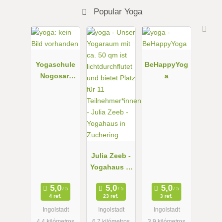
Popular Yoga
Yogaschule
BeHappyYog
Nogosari
a
Birgit Mödl
Julia Zeeb -
Yogahaus in
Zuchering
4 ref.
23 ref.
3 ref.
Ingolstadt
Ingolstadt
Ingolstadt
4.4 kilómetros
6.7 kilómetros
3.9 kilómetros