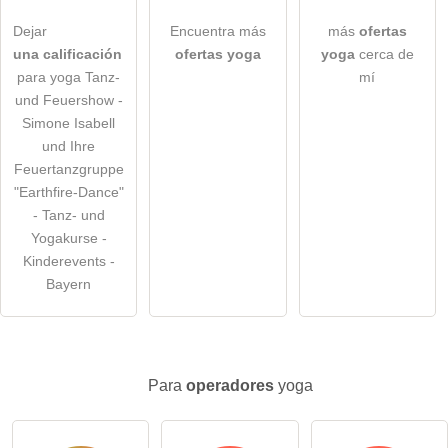
Dejar
Encuentra más
más
ofertas
Nota:
tenga en cuenta que las preguntas públicas son
visibles
una calificación
ofertas yoga
yoga
cerca de
para todos los visitantes
.
para yoga Tanz-
mí
Haga clic aquí para hacer una
pregunta individual
a la
und Feuershow -
entrada yoga
.
Simone Isabell
und Ihre
Feuertanzgruppe
"Earthfire-Dance"
- Tanz- und
Yogakurse -
Kinderevents -
Bayern
Para
operadores
yoga