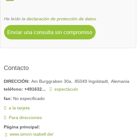
He leído la
declaración de protección de datos
.
Enviar una consulta sin compromiso
Contacto
DIRECCIÓN:
Am Burggraben 30a
85049
Ingolstadt
Alemania
teléfono:
+491632...
espectáculo
fax:
No especificado
a la tarjeta
Para direcciones
Página principal:
www.simon-isabell.de/