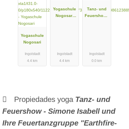
Yogaschule
Tanz- und
Nogosari
Feuershow -
Birgit Mödl
Simon
Isabell und
Yogaschule
Feuerensem
Nogosari
ble -
Tanzkurse -
Ingolstadt
Ingolstadt
Ingolstadt
Kinderevent
4.4 km
4.4 km
0.0 km
s - Yoga -
Klangtherapi
e - Bayern
Propiedades yoga
Tanz- und
Feuershow - Simone Isabell und
Ihre Feuertanzgruppe "Earthfire-