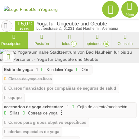
Menu
Yoga für Ungeübte und Geübte
Lutherstraße 2
61231
Bad Nauheim
Alemania
16 ref.
Descripción general
Posición
fotos
opiniones
Consulta
1
16
Estilo de yoga:
Kundalini Yoga
Otro
Clases de yoga en línea
Cursos financiados por compañías de seguros de salud
equipo
accesorios de yoga existentes:
Cojín de asiento/meditación
Sillas
Correas de yoga
Cursos para grupos objetivo específicos
ofertas especiales de yoga