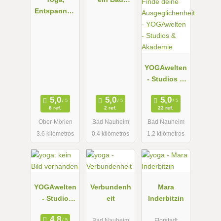
Entspannun
Nauheim-
g & mehr
Friedberg
e.V.
YOGAwelten
- Studios &
Akademie
8 ref.
2 ref.
22 ref.
Ober-Mörlen
Bad Nauheim
Bad Nauheim
3.6 kilómetros
0.4 kilómetros
1.2 kilómetros
YOGAwelten
Verbundenh
Mara
- Studio
eit
Inderbitzin
Friedberg
Bad Nauheim
Florstadt