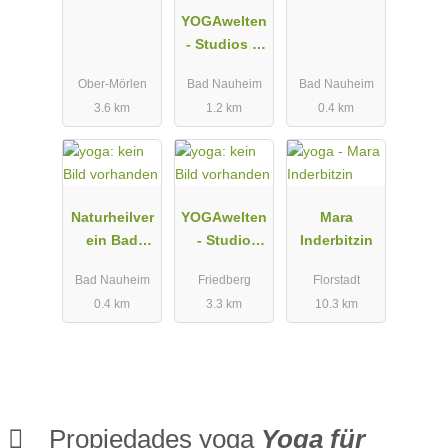
YOGAwelten
- Studios &
Akademie
Ober-Mörlen
Bad Nauheim
Bad Nauheim
3.6 km
1.2 km
0.4 km
Naturheilver
YOGAwelten
Mara
ein Bad
- Studio
Inderbitzin
Nauheim-
Friedberg
Bad Nauheim
Friedberg
Florstadt
Friedberg
0.4 km
3.3 km
10.3 km
e.V.
Propiedades yoga
Yoga für