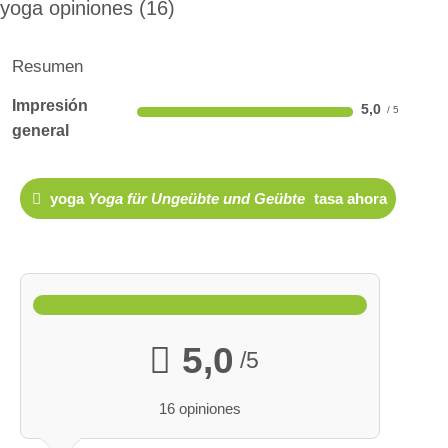
yoga opiniones
16
Resumen
Impresión
5,0
general
yoga
Yoga für Ungeübte und Geübte
tasa ahora
5,0
/5
16 opiniones