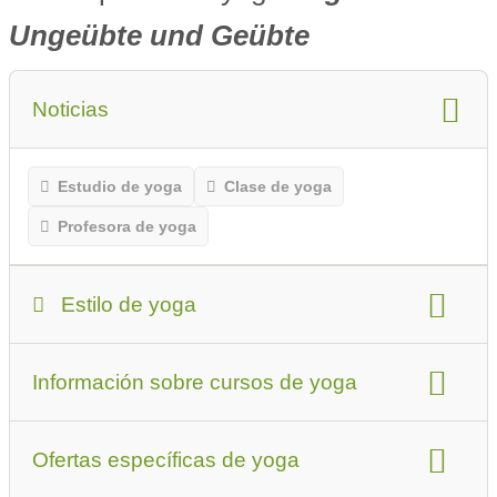
Ungeübte und Geübte
Noticias
Estudio de yoga
Clase de yoga
Profesora de yoga
Estilo de yoga
Estilo de yoga:
Kundalini Yoga
Otro
Información sobre cursos de yoga
Los principiantes o quienes visitan el lugar por
primera vez deben tener esto en cuenta.
Tipos de clases de yoga:
Ofertas específicas de yoga
Cursos abiertos (entrada posible en cualquier momento)