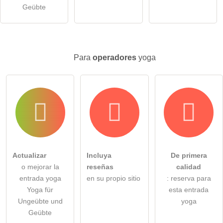
para todos los visitantes
.
Geübte
Haga clic aquí para hacer una
pregunta individual
a la
entrada yoga
.
Para
operadores
yoga
Actualizar
Incluya
De primera
o mejorar la
reseñas
calidad
entrada yoga
en su propio sitio
: reserva para
Yoga für
esta entrada
Ungeübte und
yoga
Geübte