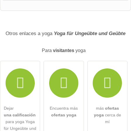
Nombre de pila
Apellido
Otros enlaces a yoga
Yoga für Ungeübte und Geübte
Para
visitantes
yoga
La direccion de correo no sera publicada)
Por la presente acepto los
términos y condiciones
.
He leído la
declaración de protección de datos
.
Dejar
Encuentra más
más
ofertas
hacer una pregunta pública
Cancelar
una calificación
ofertas yoga
yoga
cerca de
para yoga Yoga
mí
Nota:
tenga en cuenta que las preguntas públicas son
visibles
für Ungeübte und