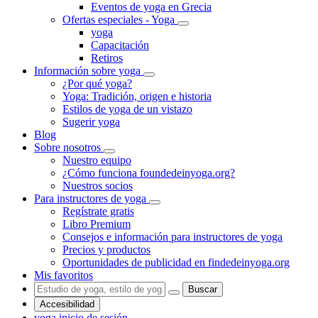
Eventos de yoga en Grecia
Ofertas especiales - Yoga
yoga
Capacitación
Retiros
Información sobre yoga
¿Por qué yoga?
Yoga: Tradición, origen e historia
Estilos de yoga de un vistazo
Sugerir yoga
Blog
Sobre nosotros
Nuestro equipo
¿Cómo funciona foundedeinyoga.org?
Nuestros socios
Para instructores de yoga
Regístrate gratis
Libro Premium
Consejos e información para instructores de yoga
Precios y productos
Oportunidades de publicidad en findedeinyoga.org
Mis favoritos
Buscar
Accesibilidad
yoga inicio de sesión