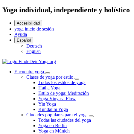
Yoga individual, independiente y holístico
Accesibilidad
yoga inicio de sesión
Ayuda
Español
Deutsch
English
Encuentra yoga
Clases de yoga por estilo
Todos los estilos de yoga
Hatha Yoga
Estilo de yoga: Meditación
Yoga Vinyasa Flow
Yin Yoga
Kundalini Yoga
Ciudades populares para el yoga
Todas las ciudades del yoga
Yoga en Berlín
Yoga en Múnich