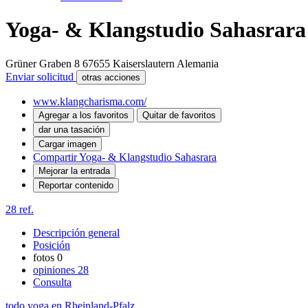
Yoga- & Klangstudio Sahasrara
Grüner Graben 8
67655
Kaiserslautern
Alemania
Enviar solicitud
otras acciones
www.klangcharisma.com/
Agregar a los favoritos
Quitar de favoritos
dar una tasación
Cargar imagen
Compartir Yoga- & Klangstudio Sahasrara
Mejorar la entrada
Reportar contenido
28 ref.
Descripción general
Posición
fotos
0
opiniones
28
Consulta
todo yoga en Rheinland-Pfalz