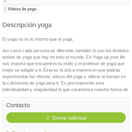
Vídeos de yoga
Descripción yoga
El yoga no es lo mismo que el yoga.
Así como cada persona es diferente, también lo son los distintos
estilos de yoga que hay en todo el mundo. En Yoga up your life
nos importa que encuentres tu estilo y el profesor de yoga que
mejor se adapte a ti. Ésta es la única manera en que podrás
experimentar los efectos únicos del yoga y utilizar tu tiempo en
la colchoneta de yoga para ti. Es precisamente esta
individualidad y singularidad lo que caracteriza nuestra forma de
vida y filosofía en Yoga Up Your Life.
¿Somos una buena opción para usted? - Descubrir.
Contacto
Navega por nuestra web y, si estás interesado, conócenos
Enviar solicitud
personalmente en una clase de yoga en Leverkusen - Opladen.
Por cierto, también estaremos encantados de estar disponibles