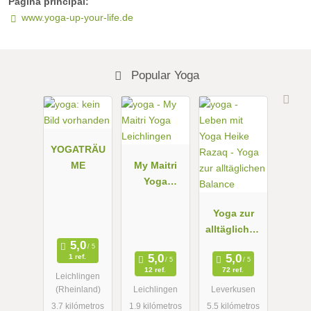
Página principal:
www.yoga-up-your-life.de
Popular Yoga
YOGATRÄU
ME
My Maitri
Yoga
Leichlingen
Yoga zur
alltäglichen
Balance
1 ref.
12 ref.
72 ref.
Leichlingen
(Rheinland)
Leichlingen
Leverkusen
3.7 kilómetros
1.9 kilómetros
5.5 kilómetros