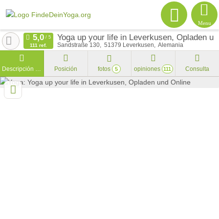
Menu
Yoga up your life in Leverkusen, Opladen un
Sandstraße 130
51379
Leverkusen
Alemania
111 ref.
Descripción general
Posición
fotos
opiniones
Consulta
5
111