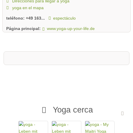
Direcciones para llegar a yoga
para usted online. ¿Tienes más preguntas o quieres concertar
una cita para tu clase de prueba gratuita? Esperamos su
yoga en el mapa
llamada o mensaje a través del formulario de contacto.
teléfono:
+49 163...
espectáculo
Página principal:
www.yoga-up-your-life.de
Yoga cerca