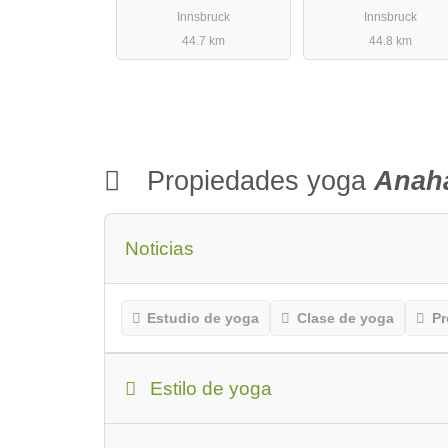
Innsbruck
Innsbruck
44.7 km
44.8 km
Propiedades yoga
Anaha
Noticias
Estudio de yoga
Clase de yoga
Pr
Estilo de yoga
Estilo de yoga
Los principiantes o q