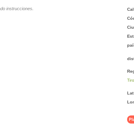
do instrucciones.
Cal
Có
Ci
Est
pa
dis
Re
Tir
La
Lo
Pl