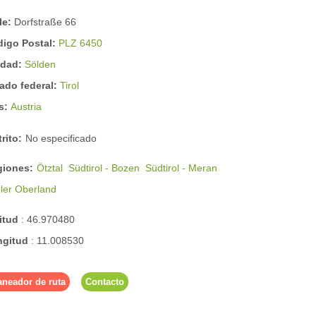
le:
Dorfstraße 66
digo Postal:
PLZ 6450
udad:
Sölden
ado federal:
Tirol
ís:
Austria
trito:
No especificado
giones:
Ötztal
Südtirol - Bozen
Südtirol - Meran
oler Oberland
titud
:
46.970480
ngitud
:
11.008530
aneador de ruta
Contacto