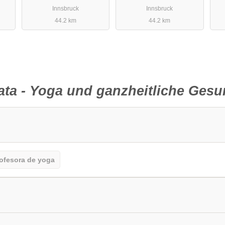
Innsbruck
Innsbruck
44.2 km
44.2 km
ta - Yoga und ganzheitliche Gesu
ofesora de yoga
uienes visitan el lugar por primera vez deben tener esto en cuenta