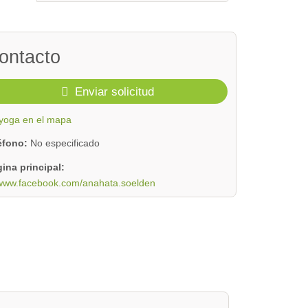
ontacto
Enviar solicitud
yoga en el mapa
léfono:
No especificado
ina principal:
www.facebook.com/anahata.soelden