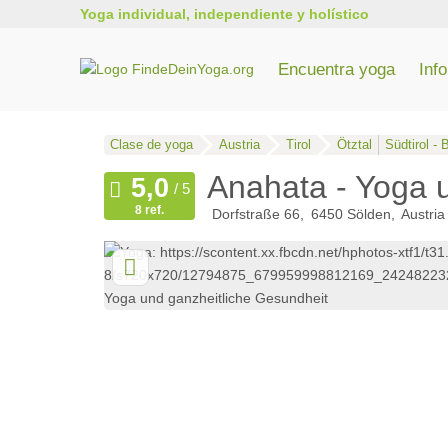
Yoga individual, independiente y holístico
Encuentra yoga
Inf
Todos los cursos de formación de profesores de yoga
Formación de yoga en Renania del Norte-Westfalia
Entrenamiento de yoga en Baden-Wurtemberg
Clase de yoga
Austria
Tirol
Ötztal
Südtirol -
Anahata - Yoga 
8 ref.
Dorfstraße 66
6450
Sölden
Austria