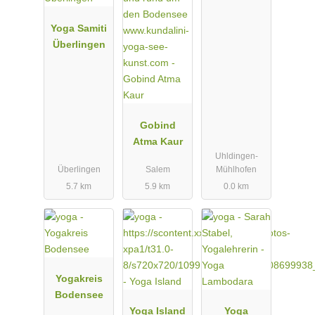
UNSER
Yoga Samiti
RAUM
Überlingen
Gobind
Atma Kaur
Uhldingen-
Überlingen
Salem
Mühlhofen
5.7 km
5.9 km
0.0 km
Yogakreis
Bodensee
Yoga Island
Yoga