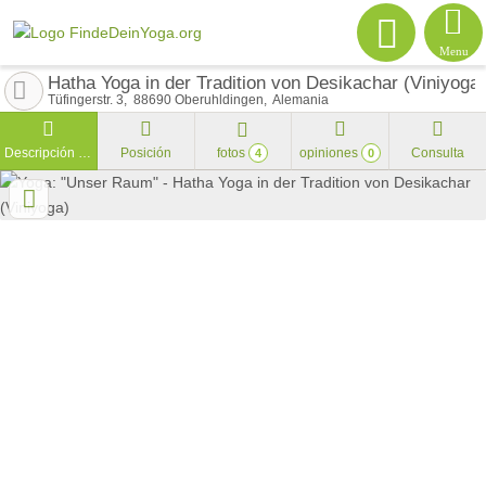
Menu
Hatha Yoga in der Tradition von Desikachar (Viniyoga)
Tüfingerstr. 3
88690
Oberuhldingen
Alemania
Descripción general
Posición
fotos
opiniones
Consulta
4
0