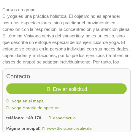
Cursos en grupo:
El yoga es una práctica holística. El objetivo no es aprender
posturas espectaculares, sino practicar el movimiento en
conexión con la respiración, la concentración y la atención plena.
El término Viniyoga deriva del sánscrito y no es un estilo, sino
que describe un enfoque especial de los ejercicios de yoga. El
enfoque se centra en la persona individual con sus necesidades,
capacidades y limitaciones, por lo que los ejercicios (también en
clases de grupo) se adaptan individualmente. Por tanto, los
cursos son adecuados para personas de todas las edades. Se
desarrolla una práctica paso a paso, cuya eficacia se extiende a
Contacto
la vida cotidiana. De particular importancia es la atención a la
respiración, que está conectada con el movimiento durante la
Enviar solicitud
práctica. Nuestra respiración por sí sola muestra muy
yoga en el mapa
rápidamente si estamos relajados o abrumados y estresados.
De esta forma podrás dar un paso al costado, sentirte mejor,
yoga Horario de apertura
respirar conscientemente y adoptar una nueva perspectiva hacia
teléfono:
+49 170...
espectáculo
un mayor bienestar y equilibrio.
Yoga terapéuticamente:
Página principal:
www.therapie-creativ.de