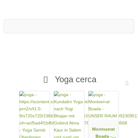
La práctica regular de yoga puede ayudar a aliviar los síntomas
y armonizar las funciones corporales en caso de enfermedad,
complementando las terapias médicas convencionales. Podrás
practicar en casa utilizando una rutina de ejercicios creada
individualmente que crearé contigo en tu primera cita en función
de tus síntomas y te proporcionaré instrucciones detalladas. En
las citas de seguimiento, discutiremos sus experiencias y
adaptaremos su práctica.
Yoga individualmente:
Para las personas que buscan una rutina de ejercicios adecuada
para sí mismas en casa, preparo una rutina de ejercicios
individual adaptada a sus capacidades físicas, necesidades
Yoga cerca
personales y tiempo disponible.
Montserrat
Boada -