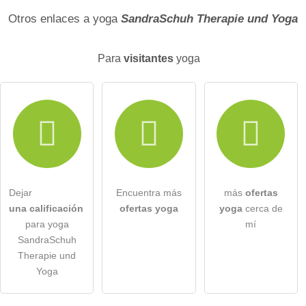
Apellido
Otros enlaces a yoga
SandraSchuh Therapie und Yoga
Para
visitantes
yoga
La direccion de correo no sera publicada)
Por la presente acepto los
términos y condiciones
.
He leído la
declaración de protección de datos
.
Dejar
Encuentra más
más
ofertas
hacer una pregunta pública
Cancelar
una calificación
ofertas yoga
yoga
cerca de
para yoga
mí
Nota:
tenga en cuenta que las preguntas públicas son
visibles
SandraSchuh
para todos los visitantes
.
Therapie und
Haga clic aquí para hacer una
pregunta individual
a la
Yoga
entrada yoga
.