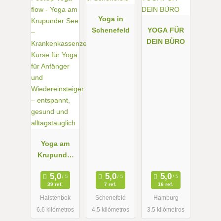
Yoga in
Schenefeld
YOGA FÜR
DEIN BÜRO
Yoga am
Krupunder
See –
Krankenkas
39 ref.
7 ref.
16 ref.
senzertifizier
Halstenbek
Schenefeld
Hamburg
te Kurse für
6.6 kilómetros
4.5 kilómetros
3.5 kilómetros
Yoga für