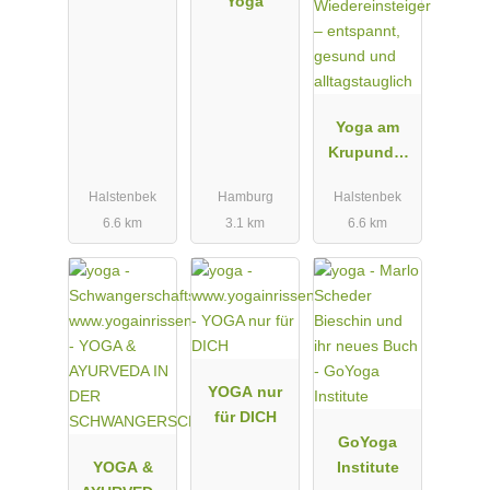
Yoga
Yoga am
Krupunder
See –
Halstenbek
Hamburg
Halstenbek
Krankenkas
6.6 km
3.1 km
6.6 km
senzertifizier
te Kurse für
Yoga für
Anfänger
und
Wiedereinst
eiger –
YOGA nur
entspannt,
für DICH
gesund und
GoYoga
alltagstaugli
YOGA &
Institute
ch