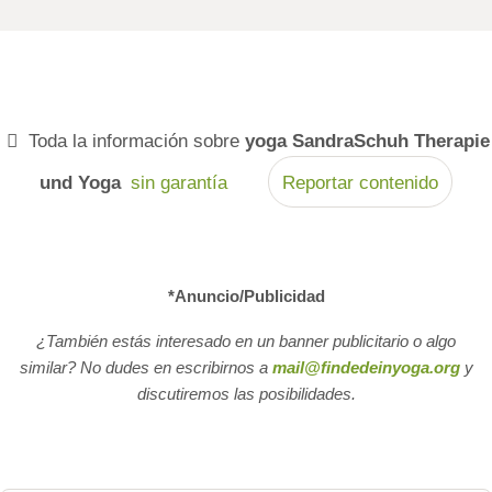
Anfänger
und
Wiedereinst
eiger –
entspannt,
gesund und
Toda la información sobre
yoga SandraSchuh Therapie
alltagstaugli
und Yoga
sin garantía
Reportar contenido
ch
*Anuncio/Publicidad
¿También estás interesado en un banner publicitario o algo
similar? No dudes en escribirnos a
mail@findedeinyoga.org
y
discutiremos las posibilidades.