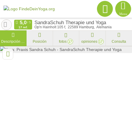
Menu
SandraSchuh Therapie und Yoga
Op'n Hainholt 105 f
22589
Hamburg
Alemania
17 ref.
Descripción general
Posición
fotos
opiniones
Consulta
17
17