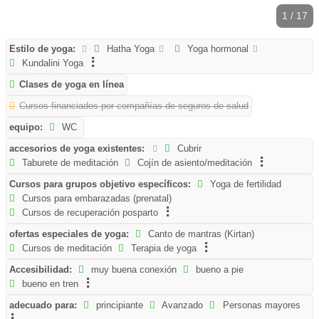
1 / 17
Estilo de yoga:
Hatha Yoga
Yoga hormonal
Kundalini Yoga
Clases de yoga en línea
Cursos financiados por compañías de seguros de salud
equipo:
WC
accesorios de yoga existentes:
Cubrir
Taburete de meditación
Cojín de asiento/meditación
Cursos para grupos objetivo específicos:
Yoga de fertilidad
Cursos para embarazadas (prenatal)
Cursos de recuperación posparto
ofertas especiales de yoga:
Canto de mantras (Kirtan)
Cursos de meditación
Terapia de yoga
Accesibilidad:
muy buena conexión
bueno a pie
bueno en tren
adecuado para:
principiante
Avanzado
Personas mayores