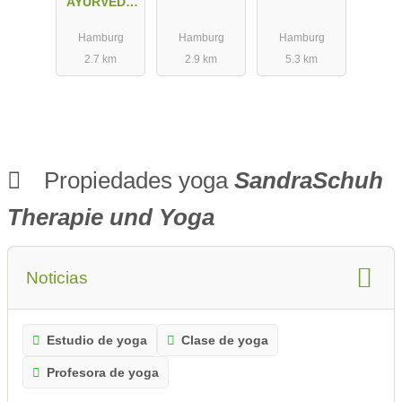
AYURVEDA
IN DER
Hamburg
Hamburg
Hamburg
SCHWANGE
2.7 km
2.9 km
5.3 km
RSCHAFT
Propiedades yoga
SandraSchuh
Therapie und Yoga
Noticias
Estudio de yoga
Clase de yoga
Profesora de yoga