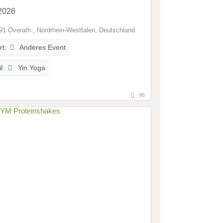
nnung und Selbstheilung
2026
1 Overath , Nordrhein-Westfalen, Deutschland
Anderes Event
rt:
Yin Yoga
l:
96