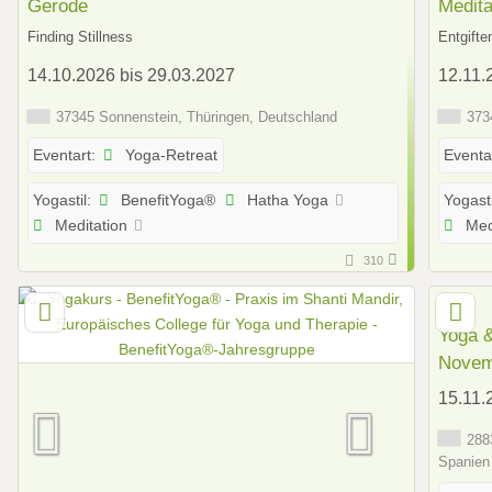
Gerode
Medita
Finding Stillness
Entgifte
14.10.2026 bis 29.03.2027
12.11.
37345 Sonnenstein, Thüringen, Deutschland
3734
Yoga-Retreat
Eventart:
Eventa
BenefitYoga®
Hatha Yoga
Yogastil:
Yogasti
Meditation
Med
310
Yoga &
Novem
15.11.
2883
Spanien