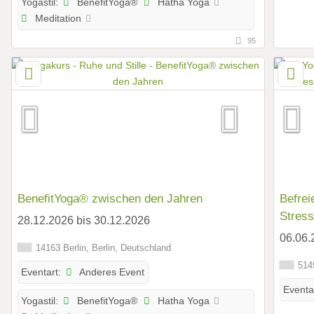
BenefitYoga®
Hatha Yoga
Yogastil:
Meditation
95
BenefitYoga® zwischen den Jahren
Befrei
Stress
28.12.2026 bis 30.12.2026
„Seel
06.06.
14163 Berlin, Berlin, Deutschland
5149
Anderes Event
Eventart:
Eventa
BenefitYoga®
Hatha Yoga
Yogastil: