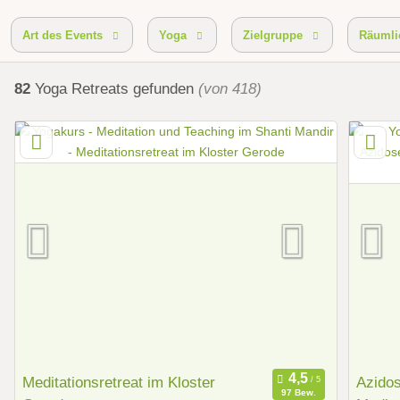
Art des Events
Yoga
Zielgruppe
Räumli
82
Yoga Retreats
gefunden
(von 418)
Meditationsretreat im Kloster
Azidos
97 Bew.