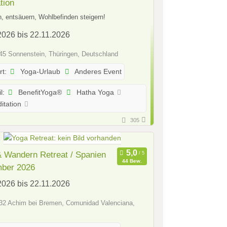
tion
n, entsäuern, Wohlbefinden steigern!
2026 bis 22.11.2026
5 Sonnenstein, Thüringen, Deutschland
Yoga-Urlaub
Anderes Event
rt:
BenefitYoga®
Hatha Yoga
l:
itation
305
 Wandern Retreat / Spanien
44 Bew.
ber 2026
2026 bis 22.11.2026
2 Achim bei Bremen, Comunidad Valenciana,