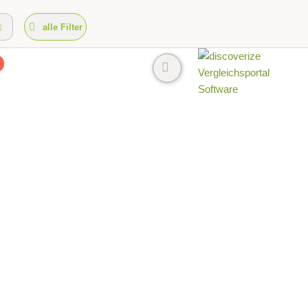
alle Filter
k