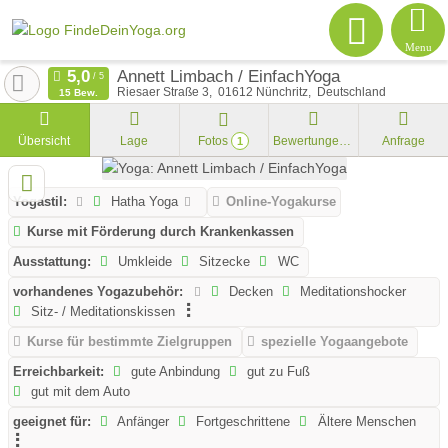
Menu
Annett Limbach / EinfachYoga
Riesaer Straße 3
01612
Nünchritz
Deutschland
15 Bew.
Übersicht
Lage
Fotos
Bewertungen
Anfrage
1
Yogastil:
Hatha Yoga
Online-Yogakurse
Kurse mit Förderung durch Krankenkassen
Ausstattung:
Umkleide
Sitzecke
WC
vorhandenes Yogazubehör:
Decken
Meditationshocker
Sitz- / Meditationskissen
Kurse für bestimmte Zielgruppen
spezielle Yogaangebote
Erreichbarkeit:
gute Anbindung
gut zu Fuß
gut mit dem Auto
geeignet für:
Anfänger
Fortgeschrittene
Ältere Menschen