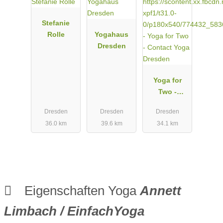
Stefanie
Rolle
Yogahaus
Dresden
Yoga for
Two -
Contact
Dresden
Dresden
Dresden
Yoga
36.0 km
39.6 km
34.1 km
Dresden
Eigenschaften Yoga
Annett
Limbach / EinfachYoga