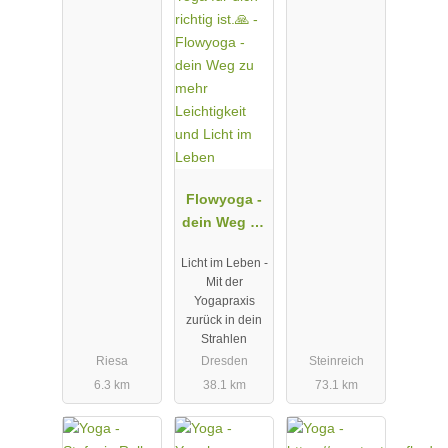
und
Cantienica®
Flowyoga -
dein Weg zu
mehr
Licht im Leben -
Leichtigkeit
Mit der
und Licht im
Yogapraxis
Leben
zurück in dein
Strahlen
Riesa
Dresden
Steinreich
6.3 km
38.1 km
73.1 km