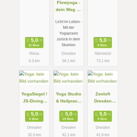
Flowyoga -
dein Weg zu
mehr
Licht im Leben -
Leichtigkeit
Mit der
und Licht im
Yogapraxis
Leben
zurück in dein
Strahlen
11 Bew.
6 Bew.
Riesa
Dresden
Steinreich
6.3 km
38.1 km
73.1 km
YogaSiegel /
Yoga Studio
Zenloft
JS-Diving /
& Heilpraxis
Dresden
Jens Siegel /
& Kosmetik
Striesen
TauchSiegel,
Studio
6 Bew.
19 Bew.
9 Bew.
Tauchen &
Dresden &
Dresden
Dresden
Dresden
Yoga
Umgebung
32.0 km
42.1 km
41.9 km
individuell