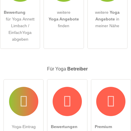
öffentliche Frage stellen
Abbrechen
Bewertung
weitere
weitere
Yoga
für Yoga Annett
Yoga Angebote
Angebote
in
Hinweis:
Bitte beachten Sie, öffentliche Fragen sind
für alle
Limbach /
finden
meiner Nähe
Besucher sichtbar
.
EinfachYoga
Klicken Sie hier um eine
individuelle Frage
an den Yoga-
abgeben
Eintrag zu stellen
.
Für Yoga
Betreiber
Yoga-Eintrag
Bewertungen
Premium