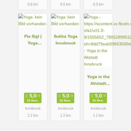
0.8 km
0.5 km
0.5 km
Frauenheilk
unde- Yoga
Pia Sigl |
Sukha Yoga
Yoga
Innsbruck
instructor |
Lebens- und
Sozialmento
rin |be
Energy | PI-
Yoga in the
QI
Altstadt
Innsbruck
26 Bew.
55 Bew.
36 Bew.
Innsbruck
Innsbruck
Innsbruck
2.1 km
1.2 km
1.1 km