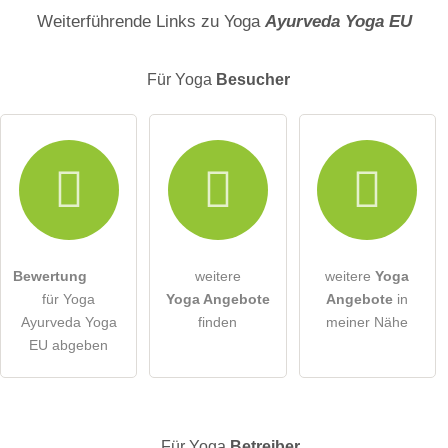
Name
Weiterführende Links zu Yoga
Ayurveda Yoga EU
Für Yoga
Besucher
E-Mail-Adresse (wird nicht veröffentlicht)
Hiermit akzeptiere ich die
AGB
.
Die
Datenschutzerklärung
habe ich zur Kenntnis genommen.
Bewertung
weitere
weitere
Yoga
öffentliche Frage stellen
Abbrechen
für Yoga
Yoga Angebote
Angebote
in
Ayurveda Yoga
finden
meiner Nähe
Hinweis:
Bitte beachten Sie, öffentliche Fragen sind
für alle
EU abgeben
Besucher sichtbar
.
Klicken Sie hier um eine
individuelle Frage
an den Yoga-
Eintrag zu stellen
.
Für Yoga
Betreiber