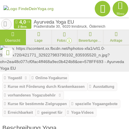
Menu
Ayurveda Yoga EU
Pradlerstraße 30
6020
Innsbruck
Österreich
2 Bew.
Übersicht
Lage
Fotos
Bewertungen
Anfrage
1
Yogastil
Online-Yogakurse
Kurse mit Förderung durch Krankenkassen
Ausstattung
vorhandenes Yogazubehör
Kurse für bestimmte Zielgruppen
spezielle Yogaangebote
Erreichbarkeit
geeignet für
Yoga-Videos
Beschreibung Yoga