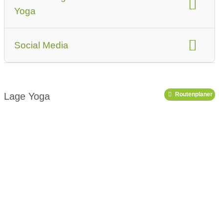
Anmerkung zur Zertifizierung (andere, Jahr o.ä.)
Yoga
Erfahrung im Unterrichten
Events
Mitglied im Yoga-Verband
Social Media
Ausbildungs-Angebote
Link zu Facebook
Link zu Instagram
Yoga-Angebote
Link zu Pinterest
Link zu X
Lage Yoga
Routenplaner
Link zu Youtube
Podcast