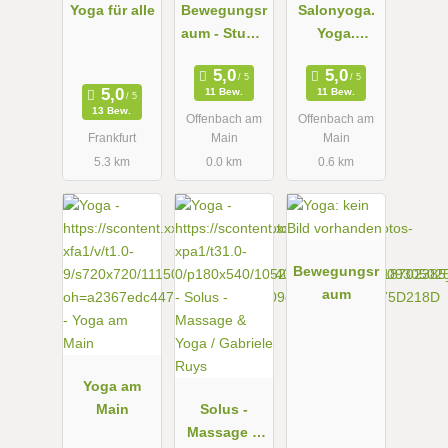
Yoga für alle
Bewegungsr
Salonyoga.
aum - Studio
Yoga.
für
Beauty.
ganzheitlich
Massage
11 Bew.
11 Bew.
e
13 Bew.
Offenbach am
Offenbach am
Körperarbeit
Frankfurt
Main
Main
, Yoga und
5.3 km
0.0 km
0.6 km
Pilates
Bewegungsr
aum
Yoga am
Main
Solus -
Massage &