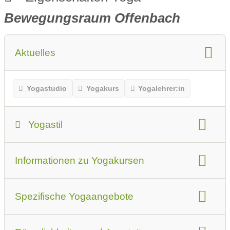
Bewegungsraum Offenbach
Aktuelles
Yogastudio
Yogakurs
Yogalehrer:in
Yogastil
Yogastil:
Hatha Yoga
Informationen zu Yogakursen
Das sollten Anfänger oder Erstbesucher beachten
Art der Yogakurse
geeignet für
Spezifische Yogaangebote
Online-Yogakurse
Yoga-Videos
Kurse für bestimmte Zielgruppen
Kurse mit Förderung durch Krankenkassen