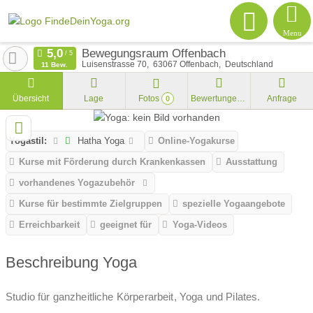
Menu
Bewegungsraum Offenbach
Luisenstrasse 70
63067
Offenbach
Deutschland
11 Bew.
Übersicht
Lage
Fotos
Bewertungen
Anfrage
0
Yogastil:
Hatha Yoga
Online-Yogakurse
Kurse mit Förderung durch Krankenkassen
Ausstattung
vorhandenes Yogazubehör
Kurse für bestimmte Zielgruppen
spezielle Yogaangebote
Erreichbarkeit
geeignet für
Yoga-Videos
Beschreibung Yoga
Studio für ganzheitliche Körperarbeit, Yoga und Pilates.