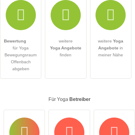
Hiermit akzeptiere ich die
AGB
.
Die
Datenschutzerklärung
habe ich zur Kenntnis genommen.
Bewertung
weitere
weitere
Yoga
öffentliche Frage stellen
Abbrechen
für Yoga
Yoga Angebote
Angebote
in
Bewegungsraum
finden
meiner Nähe
Hinweis:
Bitte beachten Sie, öffentliche Fragen sind
für alle
Offenbach
Besucher sichtbar
.
abgeben
Klicken Sie hier um eine
individuelle Frage
an den Yoga-
Eintrag zu stellen
.
Für Yoga
Betreiber