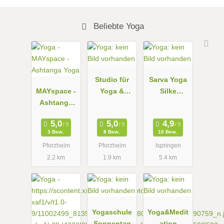
Beliebte Yoga
Studio für
Sarva Yoga
MAYspace -
Yoga &
Silke
Ashtanga
Lebensgest
Mößner
Yoga
altung
3 Bew.
8 Bew.
10 Bew.
Pforzheim
Pforzheim
Ispringen
2.2 km
1.9 km
5.4 km
Yogaschule
Yoga&Medit
Sonnentag
ation