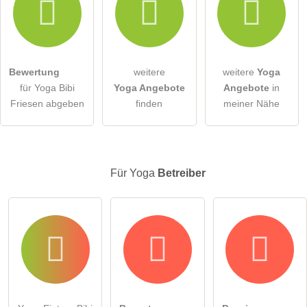
Hiermit akzeptiere ich die
AGB
.
Die
Datenschutzerklärung
habe ich zur Kenntnis genommen.
Bewertung
weitere
weitere
Yoga
öffentliche Frage stellen
Abbrechen
für Yoga Bibi
Yoga Angebote
Angebote
in
Friesen abgeben
finden
meiner Nähe
Hinweis:
Bitte beachten Sie, öffentliche Fragen sind
für alle
Besucher sichtbar
.
Klicken Sie hier um eine
individuelle Frage
an den Yoga-
Eintrag zu stellen
.
Für Yoga
Betreiber