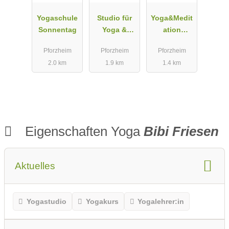
Yogaschule
Studio für
Yoga&Medit
Sonnentag
Yoga &
ation
Lebensgest
Daniela
Pforzheim
Pforzheim
Pforzheim
altung
Arnolds
2.0 km
1.9 km
1.4 km
Eigenschaften Yoga
Bibi Friesen
Aktuelles
Yogastudio
Yogakurs
Yogalehrer:in