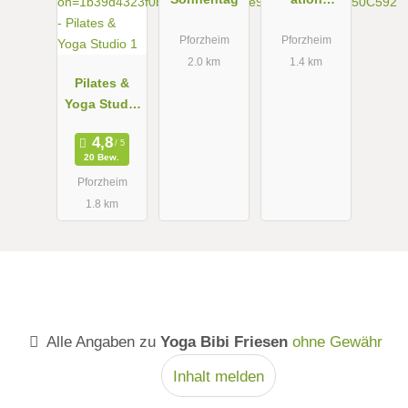
Daniela
Arnolds
Pforzheim
Pforzheim
2.0 km
1.4 km
Pilates &
Yoga Studio
1
20 Bew.
Pforzheim
1.8 km
Alle Angaben zu
Yoga Bibi Friesen
ohne Gewähr
Inhalt melden