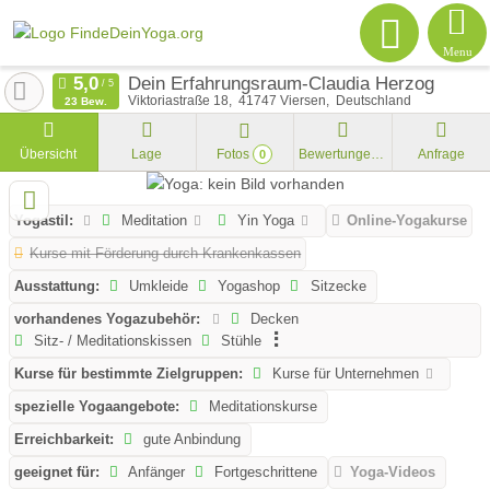
Menu
Dein Erfahrungsraum-Claudia Herzog
Viktoriastraße 18
41747
Viersen
Deutschland
23 Bew.
Übersicht
Lage
Fotos
Bewertungen
Anfrage
0
Yogastil:
Meditation
Yin Yoga
Online-Yogakurse
Kurse mit Förderung durch Krankenkassen
Ausstattung:
Umkleide
Yogashop
Sitzecke
vorhandenes Yogazubehör:
Decken
Sitz- / Meditationskissen
Stühle
Kurse für bestimmte Zielgruppen:
Kurse für Unternehmen
spezielle Yogaangebote:
Meditationskurse
Erreichbarkeit:
gute Anbindung
geeignet für:
Anfänger
Fortgeschrittene
Yoga-Videos