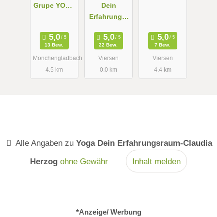
Grupe YOGA
Dein
&
Erfahrungsr
MEDITATION
aum Body &
Soul
13 Bew.
22 Bew.
7 Bew.
Mönchengladbach
Viersen
Viersen
4.5 km
0.0 km
4.4 km
Alle Angaben zu
Yoga Dein Erfahrungsraum-Claudia
Herzog
ohne Gewähr
Inhalt melden
*Anzeige/ Werbung