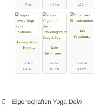
4.5 km
4.6 km
1.0 km
Das
Yogahaus
Lovely Yoga
Viersen
Katja
Dein
Feldmann
Erfahrungsr
aum Body &
Süchteln
Viersen
Viersen
Soul
4.4 km
0.0 km
4.4 km
Eigenschaften Yoga
Dein