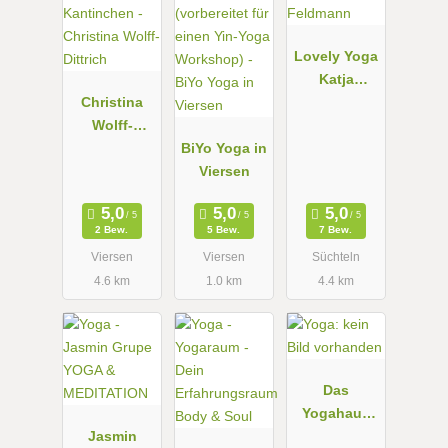
Lovely Yoga
Katja
Christina
Feldmann
Wolff-
Dittrich
BiYo Yoga in
Viersen
2 Bew.
5 Bew.
7 Bew.
Viersen
Viersen
Süchteln
4.6 km
1.0 km
4.4 km
Das
Yogahaus
Jasmin
Viersen