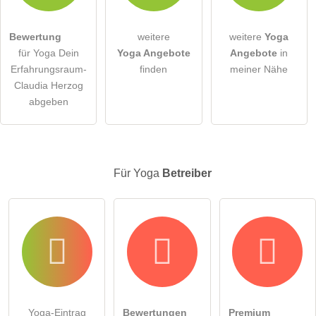
Die
Datenschutzerklärung
habe ich zur Kenntnis genommen.
öffentliche Frage stellen
Abbrechen
Bewertung
weitere
weitere
Yoga
für Yoga Dein
Yoga Angebote
Angebote
in
Hinweis:
Bitte beachten Sie, öffentliche Fragen sind
für alle
Erfahrungsraum-
finden
meiner Nähe
Besucher sichtbar
.
Claudia Herzog
Klicken Sie hier um eine
individuelle Frage
an den Yoga-
abgeben
Eintrag zu stellen
.
Für Yoga
Betreiber
Yoga-Eintrag
Bewertungen
Premium