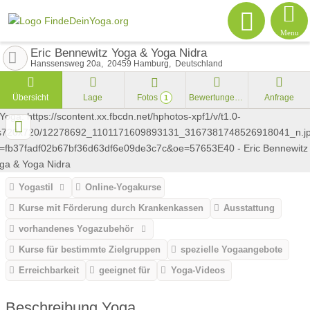
Menu
Eric Bennewitz Yoga & Yoga Nidra
Hanssensweg 20a
20459
Hamburg
Deutschland
Übersicht
Lage
Fotos
Bewertungen
Anfrage
1
Yogastil
Online-Yogakurse
Kurse mit Förderung durch Krankenkassen
Ausstattung
vorhandenes Yogazubehör
Kurse für bestimmte Zielgruppen
spezielle Yogaangebote
Erreichbarkeit
geeignet für
Yoga-Videos
Beschreibung Yoga