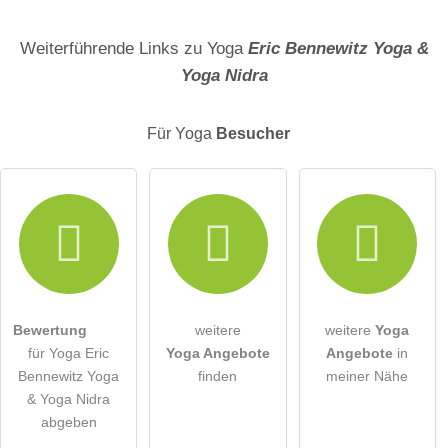
Name
Weiterführende Links zu Yoga
Eric Bennewitz Yoga &
Yoga Nidra
E-Mail-Adresse (wird nicht veröffentlicht)
Für Yoga
Besucher
Hiermit akzeptiere ich die
AGB
.
Die
Datenschutzerklärung
habe ich zur Kenntnis genommen.
öffentliche Frage stellen
Abbrechen
Bewertung
weitere
weitere
Yoga
für Yoga Eric
Yoga Angebote
Angebote
in
Hinweis:
Bitte beachten Sie, öffentliche Fragen sind
für alle
Bennewitz Yoga
finden
meiner Nähe
Besucher sichtbar
.
& Yoga Nidra
Klicken Sie hier um eine
individuelle Frage
an den Yoga-
abgeben
Eintrag zu stellen
.