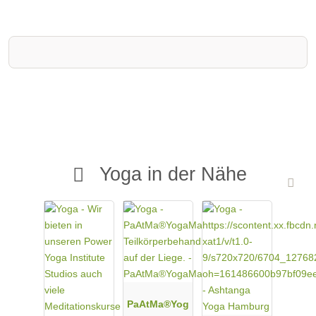
deepen awareness, open your-self and in result, simplify life.
Eric's classes inspire students to move beyond they're comfort
zone safely, threading creative and intelligent yoga asana
together with music beats and insightful brainfood that can be
applied to today's daily life.
Yoga Nidra—the bridge that binds asana to meditation-- is led as
either a stand-alone or end of asana practice where students are
gently guided to further release deep seeded stress and tension
only to awaken to a more balanced nervous system, improved
sleep patterns and emotional acceptance that stimulates the
healing response of the body and mind.
Yoga in der Nähe
Eric's classes are currently taught under 'Eric Bennewitz Yoga &
Yoga Nidra' in Hamburg. He has led a number of Yoga Nidra
workshops and teacher trainings over the years and offers
classes, workshops, retreats and trainings locally and abroad.
Eric currently mentors with Jennifer Reis, one of North America's
foremost teachers of Yoga Nidra.
Always grateful to his past and present mentors, teachers,
inspirations, family and students.
PaAtMa®Yog
Yoga & Yoga Nidra to release tensions, open Your-Self, deepen