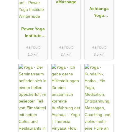
aMassage
awareness & realize a simplified life.
Ashtanga
Yoga
Hamburg
Power Yoga
Institute
Winterhude
Hamburg
Hamburg
Hamburg
1.0 km
2.4 km
3.5 km