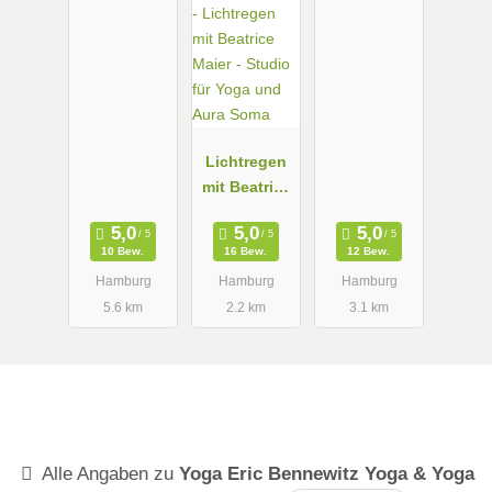
Lichtregen
mit Beatrice
Maier -
Studio für
10 Bew.
16 Bew.
12 Bew.
Yoga und
Hamburg
Hamburg
Hamburg
Aura Soma
5.6 km
2.2 km
3.1 km
Alle Angaben zu
Yoga Eric Bennewitz Yoga & Yoga