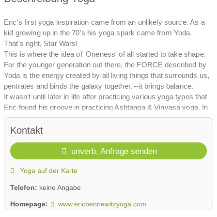
Eric's first yoga inspiration came from an unlikely source. As a
kid growing up in the 70's his yoga spark came from Yoda.
That's right, Star Wars!
This is where the idea of 'Oneness' of all started to take shape.
For the younger generation out there, the FORCE described by
Yoda is the energy created by all living things that surrounds us,
pentrates and binds the galaxy together.'--it brings balance.
It wasn't until later in life after practicing various yoga types that
Eric found his groove in practicing Ashtanga & Vinyasa yoga. In
this, he continued his studies with Ron Reid and Diane Bruni
from the renowned 'Downward Dog Yoga Center' in Toronto,
Kontakt
Canada. While here, Eric also discovered the practice of Yoga
Nidra and knew from his first experience that this was something
unverb. Anfrage senden
that would shape his future practice. After teaching awhile in
Yoga auf der Karte
Toronto, Eric relocated to Hamburg, Germany where he
developed into a Senior Teacher at Power Yoga Germany.
Telefon:
keine Angabe
Over the years here, Eric gained further inspiration and structure
that nurtured his own style of teaching further. A simple belief
Homepage:
www.ericbennewitzyoga.com
took shape—Yoga is a tool for anyone to release tensions,