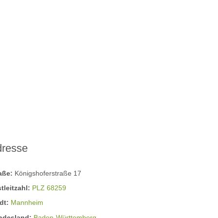
dresse
raße:
Königshoferstraße 17
tleitzahl:
PLZ 68259
dt:
Mannheim
ndesland:
Baden-Württemberg