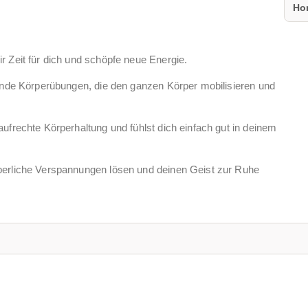
Ho
r Zeit für dich und schöpfe neue Energie.
rende Körperübungen, die den ganzen Körper mobilisieren und
ufrechte Körperhaltung und fühlst dich einfach gut in deinem
perliche Verspannungen lösen und deinen Geist zur Ruhe
ksamkeit auf dich und spürst, was du in diesem Moment
 sein.
 und/oder am Ende des Yoga-Kurses bringen dir innere Ruhe