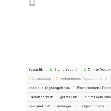
Yogastil:
Hatha Yoga
Online-Yogak
Ausstattung
vorhandenes Yogazubehör
spezielle Yogaangebote:
Einzelstunden / Pers
Erreichbarkeit:
gut zu Fuß
gut mit dem Aut
geeignet für:
Anfänger
Fortgeschrittene