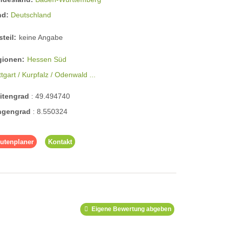
nd:
Deutschland
steil:
keine Angabe
gionen:
Hessen Süd
ttgart / Kurpfalz / Odenwald ...
eitengrad
:
49.494740
ngengrad
:
8.550324
utenplaner
Kontakt
Eigene Bewertung abgeben