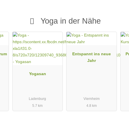
ültig, so dass du ganz flexibel den Kurs nachholen oder
Yoga in der Nähe
uTube Livestream, den du ganz einfach über Smartphone,
n bist du dabei.
rum
Entspannt ins neue
P
Jahr
chrittene.
Yogasan
Ladenburg
Viernheim
5.7 km
4.8 km