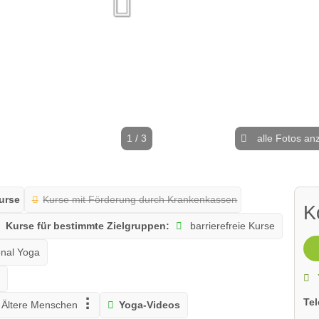
1 / 3
alle Fotos an
urse
Kurse mit Förderung durch Krankenkassen
K
Kurse für bestimmte Zielgruppen:
barrierefreie Kurse
onal Yoga
o
Te
Ältere Menschen
Yoga-Videos