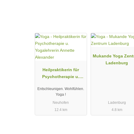
Den Yoga-Kurs nie mehr verpassen!
Jeder Link bleibt eine Woche nach dem Livestream g
wiederholen kannst.
Möchtest du dabei sein?
Auf Anfrage bekommst du von mir den Link zum Yo
Laptop, Tablet oder SmartTV öffnen kannst und scho
Mukande Yoga Zent
Ladenburg
Einstieg jederzeit möglich! Für Anfänger und Fortges
Heilpraktikerin für
Psychotherapie u.
Yogalehrerin Annette
Entschleunigen. Wohlfühlen.
Alexander
Yoga !
Neuhofen
Ladenburg
12.4 km
4.8 km