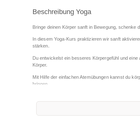
Beschreibung Yoga
Bringe deinen Körper sanft in Bewegung, schenke di
In diesem Yoga-Kurs praktizieren wir sanft aktivie
stärken.
Du entwickelst ein besseres Körpergefühl und eine a
Körper.
Mit Hilfe der einfachen Atemübungen kannst du kör
bringen.
Du lässt den Alltag hinter dir, richtest die Aufmer
brauchst, um in perfekter Harmonie mit dir selbst zu
Kleine Meditationen und Gedankenreisen am Anfang
und Gelassenheit.
DEIN VORTEIL: