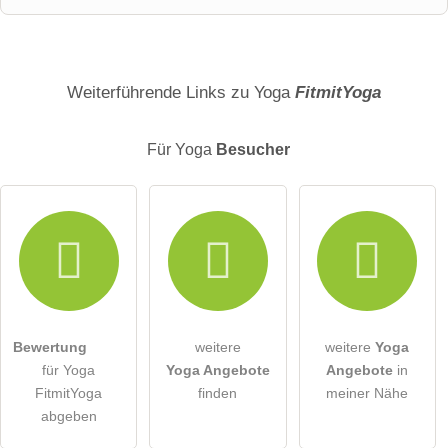
Name
Weiterführende Links zu Yoga
FitmitYoga
Für Yoga
Besucher
E-Mail-Adresse (wird nicht veröffentlicht)
Hiermit akzeptiere ich die
AGB
.
Die
Datenschutzerklärung
habe ich zur Kenntnis genommen.
Bewertung
weitere
weitere
Yoga
öffentliche Frage stellen
Abbrechen
für Yoga
Yoga Angebote
Angebote
in
FitmitYoga
finden
meiner Nähe
Hinweis:
Bitte beachten Sie, öffentliche Fragen sind
für alle
abgeben
Besucher sichtbar
.