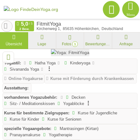
Menu
FitmitYoga
Kirchenweg 1
85635
Höhenkirchen
Deutschland
2 Bew.
Übersicht
Lage
Fotos
Bewertungen
Anfrage
1
Yogastil:
Hatha Yoga
Kinderyoga
Sivananda Yoga
Online-Yogakurse
Kurse mit Förderung durch Krankenkassen
Ausstattung:
vorhandenes Yogazubehör:
Decken
Sitz- / Meditationskissen
Yogablöcke
Kurse für bestimmte Zielgruppen:
Kurse für Jugendliche
Kurse für Kinder
Kurse für Senioren
spezielle Yogaangebote:
Mantrasingen (Kirtan)
Pranayamakurse
Yogatherapie