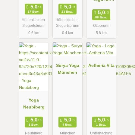
Alle,
17 Bew.
23 Bew.
Rückenyoga
88 Bew.
Höhenkirchen-
Höhenkirchen-
Siegertsbrunn
Siegertsbrunn
Ottobrunn
0.6 km
0.4 km
5.8 km
Surya Yoga
Aetheria Vita
München
Yoga
Neubiberg
8 Bew.
4 Bew.
1 Bew.
Neubiberg
München
Unterhaching