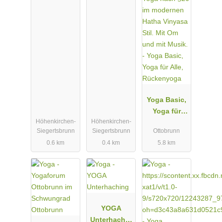
Yoga Basic,
Yoga für
Höhenkirchen-
Höhenkirchen-
Alle,
Siegertsbrunn
Siegertsbrunn
Ottobrunn
Rückenyoga
0.6 km
0.4 km
5.8 km
YOGA
Unterhachin