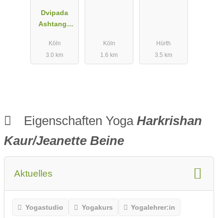
Dvipada
Ashtanga
Yoga Studio
Köln
Köln
Hürth
3.0 km
1.6 km
3.5 km
Eigenschaften Yoga
Harkrishan
Kaur/Jeanette Beine
Aktuelles
Yogastudio
Yogakurs
Yogalehrer:in