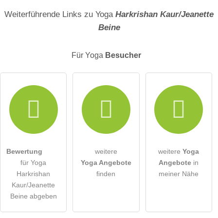
Name
Weiterführende Links zu Yoga
Harkrishan Kaur/Jeanette
Beine
E-Mail-Adresse (wird nicht veröffentlicht)
Für Yoga
Besucher
Hiermit akzeptiere ich die
AGB
.
Die
Datenschutzerklärung
habe ich zur Kenntnis genommen.
öffentliche Frage stellen
Abbrechen
Bewertung
weitere
weitere
Yoga
für Yoga
Yoga Angebote
Angebote
in
Hinweis:
Bitte beachten Sie, öffentliche Fragen sind
für alle
Harkrishan
finden
meiner Nähe
Besucher sichtbar
.
Kaur/Jeanette
Klicken Sie hier um eine
individuelle Frage
an den Yoga-
Beine abgeben
Eintrag zu stellen
.