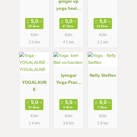
ginger up
yoga health
& life club
29 Bew.
47 Bew.
13 Bew.
Köln
Köln
Köln
2.2 km
4.1 km
3.2 km
Iyengar
Nelly Steffen
YOGALAUN
Yoga-Praxis
E
Wolfgang
Klein
31 Bew.
5 Bew.
7 Bew.
Köln
Köln
Köln
1.6 km
3.8 km
2.9 km