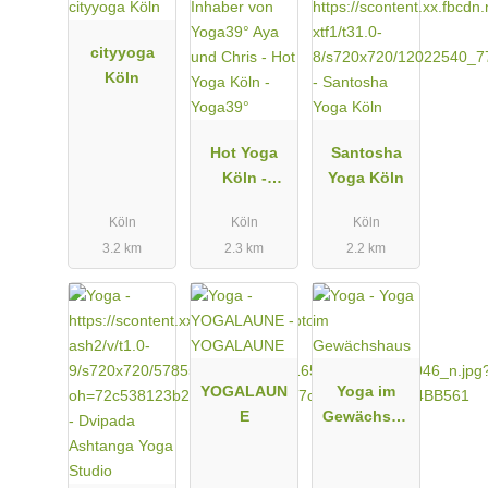
cityyoga
Köln
Hot Yoga
Santosha
Köln -
Yoga Köln
Yoga39°
Köln
Köln
Köln
3.2 km
2.3 km
2.2 km
YOGALAUN
Yoga im
E
Gewächsha
us