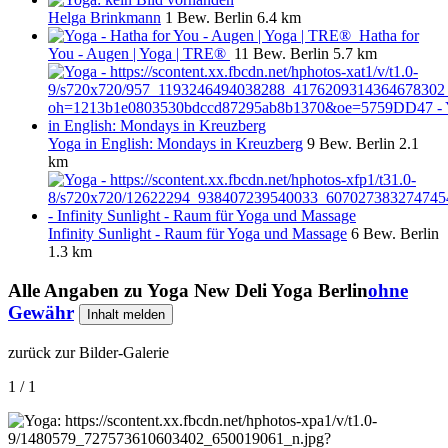
Helga Brinkmann
1 Bew.
Berlin
6.4 km
Hatha for
You - Augen | Yoga | TRE®
11 Bew.
Berlin
5.7 km
Yoga in English: Mondays in Kreuzberg
9 Bew.
Berlin
2.1
km
Infinity Sunlight - Raum für Yoga und Massage
6 Bew.
Berlin
1.3 km
Alle Angaben zu
Yoga New Deli Yoga Berlin
ohne
Gewähr
Inhalt melden
zurück zur Bilder-Galerie
1 / 1