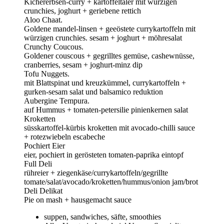
Kichererbsen-curry + kartoffeltaler mit würzigen
crunchies, joghurt + geriebene rettich
Aloo Chaat.
Goldene mandel-linsen + geeöstete currykartoffeln mit
würzigen crunchies. sesam + joghurt + möhresalat
Crunchy Coucous.
Goldener couscous + gegrilltes gemüse, cashewnüsse,
cranberries, sesam + joghurt-minz dip
Tofu Nuggets.
mit Blattspinat und kreuzkümmel, currykartoffeln +
gurken-sesam salat und balsamico reduktion
Aubergine Tempura.
auf Hummus + tomaten-petersilie pinienkernen salat
Kroketten
süsskartoffel-kürbis kroketten mit avocado-chilli sauce
+ rotezwiebeln escabeche
Pochiert Eier
eier, pochiert in gerösteten tomaten-paprika eintopf
Full Deli
rühreier + ziegenkäse/currykartoffeln/gegrillte
tomate/salat/avocado/kroketten/hummus/onion jam/brot
Deli Delikat
Pie on mash + hausgemacht sauce
suppen, sandwiches, säfte, smoothies