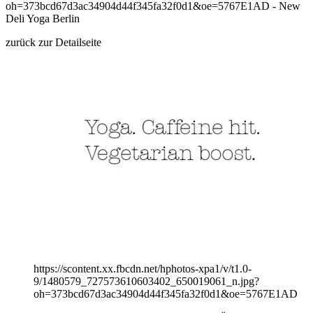
zurück zur Detailseite
https://scontent.xx.fbcdn.net/hphotos-xpa1/v/t1.0-
9/1480579_727573610603402_650019061_n.jpg?
oh=373bcd67d3ac34904d44f345fa32f0d1&oe=5767E1AD