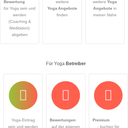
Bewertung
weitere
weitere
Yoga
für Yoga sein und
Yoga Angebote
Angebote
in
Hinweis:
Bitte beachten Sie, öffentliche Fragen sind
für alle
werden
finden
meiner Nähe
Besucher sichtbar
.
(Coaching &
Klicken Sie hier um eine
individuelle Frage
an den Yoga-
Meditation)
Eintrag zu stellen
.
abgeben
Für Yoga
Betreiber
Yoga-Eintrag
Bewertungen
Premium
sein und werden
auf der eigenen
- buchen für