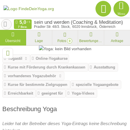
Menu
sein und werden (Coaching & Meditation)
Pradler Str. 48/3. Stock
6020
Innsbruck
Österreich
7 Bew.
Übersicht
Lage
Fotos
Bewertungen
Anfrage
0
Yogastil
Online-Yogakurse
Kurse mit Förderung durch Krankenkassen
Ausstattung
vorhandenes Yogazubehör
Kurse für bestimmte Zielgruppen
spezielle Yogaangebote
Erreichbarkeit
geeignet für
Yoga-Videos
Beschreibung Yoga
Leider hat der Betreiber dieses Yoga-Eintrags keine Beschreibung