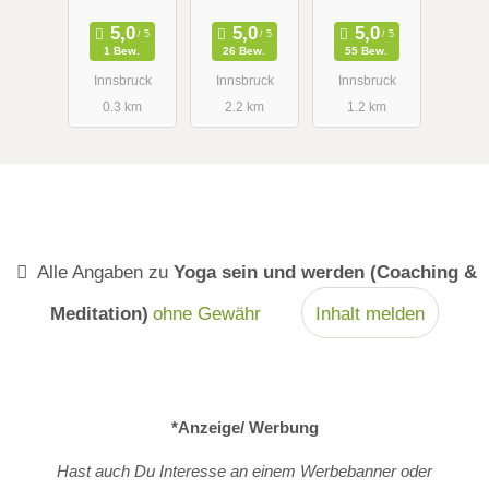
Schwangers
instructor |
chaftsbeglei
Lebens- und
1 Bew.
26 Bew.
55 Bew.
tung-
Sozialmento
Innsbruck
Innsbruck
Innsbruck
Ganzheitlich
rin |be
0.3 km
2.2 km
1.2 km
e
Energy | PI-
Frauenheilk
QI
unde- Yoga
Alle Angaben zu
Yoga sein und werden (Coaching &
Meditation)
ohne Gewähr
Inhalt melden
*Anzeige/ Werbung
Hast auch Du Interesse an einem Werbebanner oder