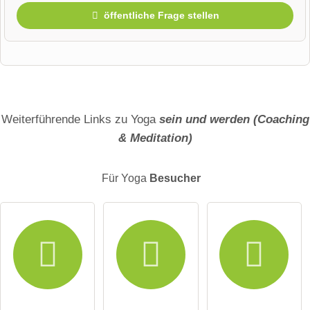
öffentliche Frage stellen
Vorname
Name
Weiterführende Links zu Yoga
sein und werden (Coaching
& Meditation)
E-Mail-Adresse (wird nicht veröffentlicht)
Für Yoga
Besucher
Hiermit akzeptiere ich die
AGB
.
Die
Datenschutzerklärung
habe ich zur Kenntnis genommen.
öffentliche Frage stellen
Abbrechen