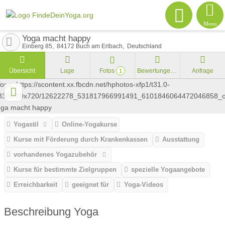
Menu
Yoga macht happy
Einberg 85
84172
Buch am Erlbach
Deutschland
Übersicht
Lage
Fotos
Bewertungen
Anfrage
1
Yogastil
Online-Yogakurse
Kurse mit Förderung durch Krankenkassen
Ausstattung
vorhandenes Yogazubehör
Kurse für bestimmte Zielgruppen
spezielle Yogaangebote
Erreichbarkeit
geeignet für
Yoga-Videos
Beschreibung Yoga