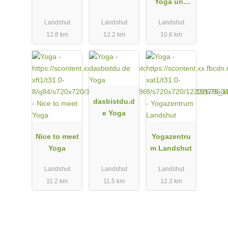
Yoga und
Tanztherapie
Landshut
Landshut
Landshut
12.8 km
12.2 km
10.6 km
dasbistdu.d
e Yoga
Nice to meet
Yogazentru
Yoga
m Landshut
Landshut
Landshut
Landshut
11.2 km
11.5 km
12.3 km