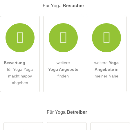
Für Yoga
Besucher
E-Mail-Adresse (wird nicht veröffentlicht)
Hiermit akzeptiere ich die
AGB
.
Die
Datenschutzerklärung
habe ich zur Kenntnis genommen.
Bewertung
weitere
weitere
Yoga
öffentliche Frage stellen
Abbrechen
für Yoga Yoga
Yoga Angebote
Angebote
in
macht happy
finden
meiner Nähe
Hinweis:
Bitte beachten Sie, öffentliche Fragen sind
für alle
abgeben
Besucher sichtbar
.
Klicken Sie hier um eine
individuelle Frage
an den Yoga-
Eintrag zu stellen
.
Für Yoga
Betreiber