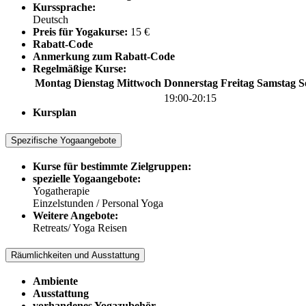
Kurssprache:
Deutsch
Preis für Yogakurse:
15 €
Rabatt-Code
Anmerkung zum Rabatt-Code
Regelmäßige Kurse:
Montag
Dienstag
Mittwoch
Donnerstag
Freitag
Samstag
S
19:00-20:15
Kursplan
Spezifische Yogaangebote
Kurse für bestimmte Zielgruppen:
spezielle Yogaangebote:
Yogatherapie
Einzelstunden / Personal Yoga
Weitere Angebote:
Retreats/ Yoga Reisen
Räumlichkeiten und Ausstattung
Ambiente
Ausstattung
vorhandenes Yogazubehör