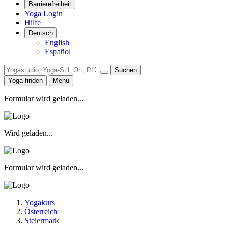
Barrierefreiheit
Yoga Login
Hilfe
Deutsch
English
Español
Suchen
Yoga finden
Menu
Formular wird geladen...
Wird geladen...
Formular wird geladen...
Yogakurs
Österreich
Steiermark