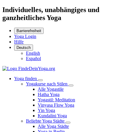
Individuelles, unabhängiges und
ganzheitliches Yoga
Barrierefreiheit
Yoga Login
Hilfe
Deutsch
English
Español
Yoga finden
Yogakurse nach Stilen
Alle Yogastile
Hatha Yoga
Yogastil: Meditation
Vinyasa Flow Yoga
Yin Yoga
Kundalini Yoga
Beliebte Yoga Städte
Alle Yoga Städte
Yoga in Berlin