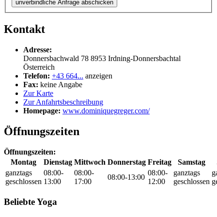
unverbindliche Anfrage abschicken
Kontakt
Adresse:
Donnersbachwald 78
8953
Irdning-Donnersbachtal
Österreich
Telefon:
+43 664...
anzeigen
Fax:
keine Angabe
Zur Karte
Zur Anfahrtsbeschreibung
Homepage:
www.dominiquegreger.com/
Öffnungszeiten
Öffnungszeiten:
Montag
Dienstag
Mittwoch
Donnerstag
Freitag
Samstag
ganztags
08:00-
08:00-
08:00-
ganztags
g
08:00-13:00
geschlossen
13:00
17:00
12:00
geschlossen
g
Beliebte Yoga