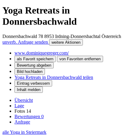
Yoga Retreats in
Donnersbachwald
Donnersbachwald 78
8953
Irdning-Donnersbachtal
Österreich
unverb. Anfrage senden
weitere Aktionen
www.dominiquegreger.com/
als Favorit speichern
von Favoriten entfernen
Bewertung abgeben
Bild hochladen
Yoga Retreats in Donnersbachwald teilen
Eintrag verbessern
Inhalt melden
Übersicht
Lage
Fotos
14
Bewertungen
0
Anfrage
alle Yoga in Steiermark