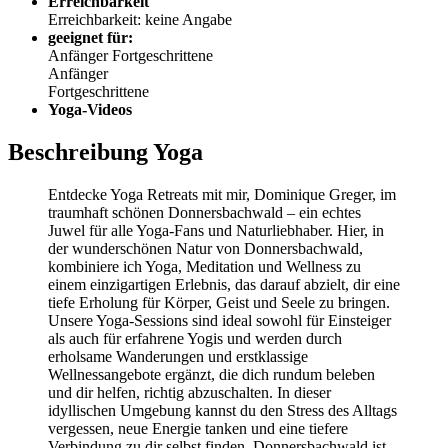
Erreichbarkeit
Erreichbarkeit: keine Angabe
geeignet für:
Anfänger
Fortgeschrittene
Anfänger
Fortgeschrittene
Yoga-Videos
Beschreibung Yoga
Entdecke Yoga Retreats mit mir, Dominique Greger, im
traumhaft schönen Donnersbachwald – ein echtes
Juwel für alle Yoga-Fans und Naturliebhaber. Hier, in
der wunderschönen Natur von Donnersbachwald,
kombiniere ich Yoga, Meditation und Wellness zu
einem einzigartigen Erlebnis, das darauf abzielt, dir eine
tiefe Erholung für Körper, Geist und Seele zu bringen.
Unsere Yoga-Sessions sind ideal sowohl für Einsteiger
als auch für erfahrene Yogis und werden durch
erholsame Wanderungen und erstklassige
Wellnessangebote ergänzt, die dich rundum beleben
und dir helfen, richtig abzuschalten. In dieser
idyllischen Umgebung kannst du den Stress des Alltags
vergessen, neue Energie tanken und eine tiefere
Verbindung zu dir selbst finden. Donnersbachwald ist