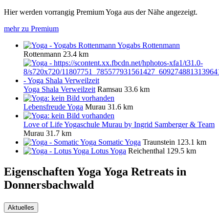
Hier werden vorrangig Premium Yoga aus der Nähe angezeigt.
mehr zu Premium
Yogabs Rottenmann
Rottenmann
23.4 km
Yoga Shala Verweilzeit
Ramsau
33.6 km
Lebensfreude Yoga
Murau
31.6 km
Love of Life Yogaschule Murau by Ingrid Samberger & Team
Murau
31.7 km
Somatic Yoga
Traunstein
123.1 km
Lotus Yoga
Reichenthal
129.5 km
Eigenschaften Yoga
Yoga Retreats in
Donnersbachwald
Aktuelles