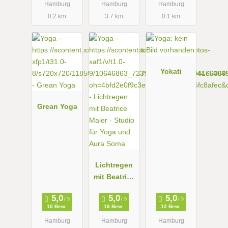
Hamburg
Hamburg
Hamburg
0.2 km
3.7 km
0.1 km
Yokati
Grean Yoga
Lichtregen
mit Beatrice
Maier -
Studio für
10 Bew.
16 Bew.
12 Bew.
Yoga und
Hamburg
Hamburg
Hamburg
Aura Soma