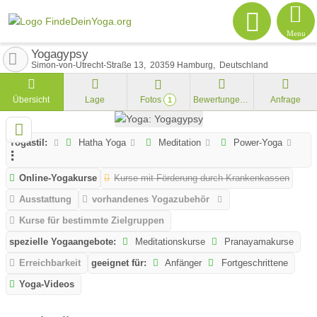
Menu
Yogagypsy
Simon-von-Utrecht-Straße 13
20359
Hamburg
Deutschland
Übersicht
Lage
Fotos
Bewertungen
Anfrage
1
Yogastil:
Hatha Yoga
Meditation
Power-Yoga
Online-Yogakurse
Kurse mit Förderung durch Krankenkassen
Ausstattung
vorhandenes Yogazubehör
Kurse für bestimmte Zielgruppen
spezielle Yogaangebote:
Meditationskurse
Pranayamakurse
Erreichbarkeit
geeignet für:
Anfänger
Fortgeschrittene
Yoga-Videos