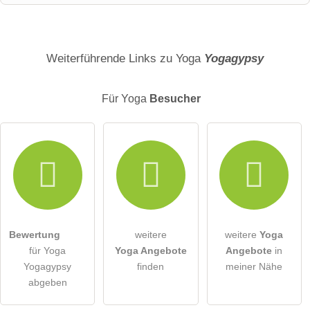
Name
Weiterführende Links zu Yoga
Yogagypsy
Für Yoga
Besucher
E-Mail-Adresse (wird nicht veröffentlicht)
Hiermit akzeptiere ich die
AGB
.
Die
Datenschutzerklärung
habe ich zur Kenntnis genommen.
Bewertung
weitere
weitere
Yoga
öffentliche Frage stellen
Abbrechen
für Yoga
Yoga Angebote
Angebote
in
Yogagypsy
finden
meiner Nähe
Hinweis:
Bitte beachten Sie, öffentliche Fragen sind
für alle
abgeben
Besucher sichtbar
.