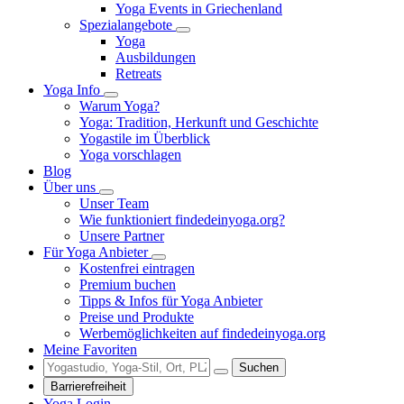
Yoga Events in Griechenland
Spezialangebote
Yoga
Ausbildungen
Retreats
Yoga Info
Warum Yoga?
Yoga: Tradition, Herkunft und Geschichte
Yogastile im Überblick
Yoga vorschlagen
Blog
Über uns
Unser Team
Wie funktioniert findedeinyoga.org?
Unsere Partner
Für Yoga Anbieter
Kostenfrei eintragen
Premium buchen
Tipps & Infos für Yoga Anbieter
Preise und Produkte
Werbemöglichkeiten auf findedeinyoga.org
Meine Favoriten
Suchen
Barrierefreiheit
Yoga Login