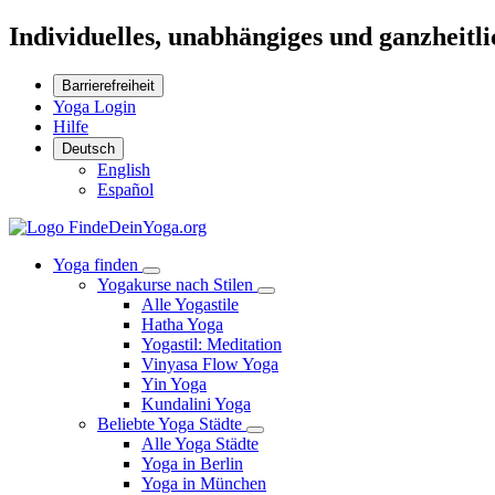
Individuelles, unabhängiges und ganzheitl
Barrierefreiheit
Yoga Login
Hilfe
Deutsch
English
Español
Yoga finden
Yogakurse nach Stilen
Alle Yogastile
Hatha Yoga
Yogastil: Meditation
Vinyasa Flow Yoga
Yin Yoga
Kundalini Yoga
Beliebte Yoga Städte
Alle Yoga Städte
Yoga in Berlin
Yoga in München