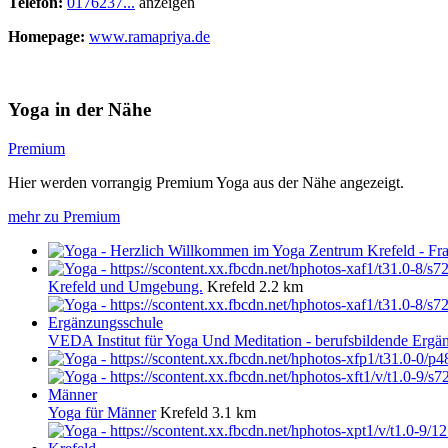
Telefon:
0176237...
anzeigen
Homepage:
www.ramapriya.de
Yoga in der Nähe
Premium
Hier werden vorrangig Premium Yoga aus der Nähe angezeigt.
mehr zu Premium
Krefeld und Umgebung.
Krefeld
2.2 km
VEDA Institut für Yoga Und Meditation - berufsbildende Ergä
Yoga für Männer
Krefeld
3.1 km