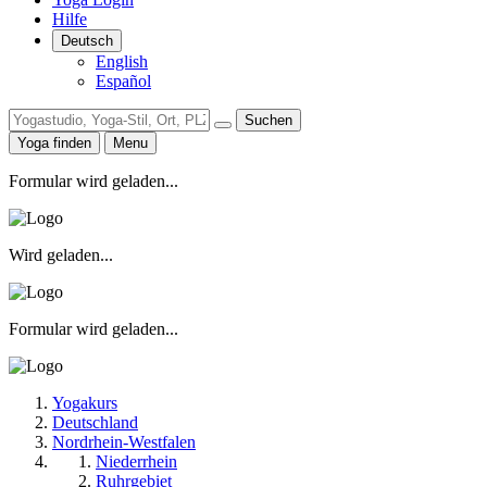
Hilfe
Deutsch
English
Español
Suchen
Yoga finden
Menu
Formular wird geladen...
Wird geladen...
Formular wird geladen...
Yogakurs
Deutschland
Nordrhein-Westfalen
Niederrhein
Ruhrgebiet