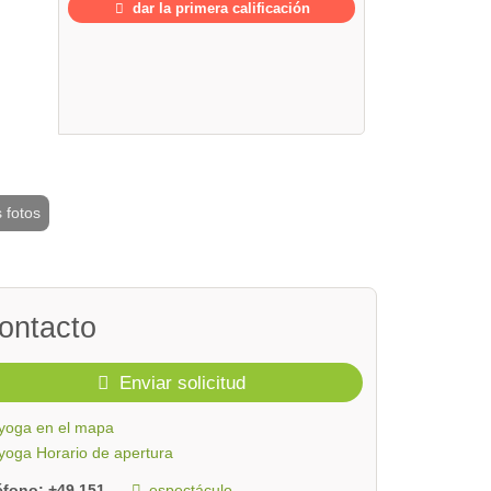
dar la primera calificación
 fotos
2 / 4
ontacto
Enviar solicitud
yoga en el mapa
yoga Horario de apertura
léfono:
+49 151...
espectáculo