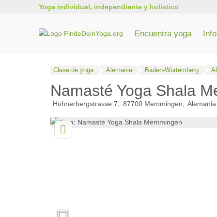
Yoga individual, independiente y holístico
Encuentra yoga
Inf
Todos los cursos de formación de profesores de yoga
Formación de yoga en Renania del Norte-Westfalia
Entrenamiento de yoga en Baden-Wurtemberg
Clase de yoga
Alemania
Baden-Wurtemberg
A
Namasté Yoga Shala 
Hühnerbergstrasse 7
87700
Memmingen
Alemania