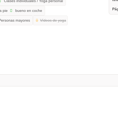
Clases individuales / Yoga personal
Pág
a pie
bueno en coche
ersonas mayores
Vídeos de yoga