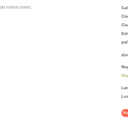
do instrucciones.
Cal
Có
Ci
Est
pa
dis
Re
Re
La
Lo
Pl