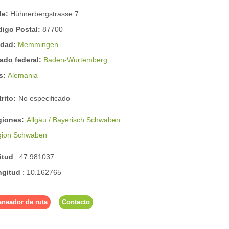
le:
Hühnerbergstrasse 7
digo Postal:
87700
udad:
Memmingen
ado federal:
Baden-Wurtemberg
ís:
Alemania
trito:
No especificado
giones:
Allgäu / Bayerisch Schwaben
gion Schwaben
titud
:
47.981037
ngitud
:
10.162765
aneador de ruta
Contacto