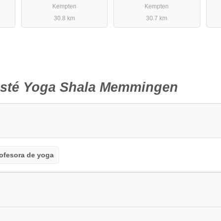
Kempten
Kempten
30.8 km
30.7 km
sté Yoga Shala Memmingen
ofesora de yoga
ngar
Yoga restaurativo
Yin Yoga
Otro