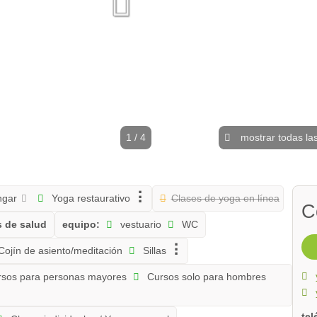
1 / 4
mostrar todas las
ngar
Yoga restaurativo
Clases de yoga en línea
C
 de salud
equipo:
vestuario
WC
Cojín de asiento/meditación
Sillas
sos para personas mayores
Cursos solo para hombres
te