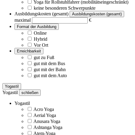
Yoga für Rollstuhlfahrer (mobilitätseingeschränkt)
keine besonderen Schwerpunkte
Ausbildungskosten (gesamt)
Ausbildungskosten (gesamt)
maximal
€
Format der Ausbildung
Online
Hybrid
Vor Ort
Erreichbarkeit
gut zu Fuß
gut mit dem Bus
gut mit der Bahn
gut mit dem Auto
Yogastil
Yogastil
schließen
Yogastil
Acro Yoga
Aerial Yoga
Anusara Yoga
Ashtanga Yoga
Atem-Yoga