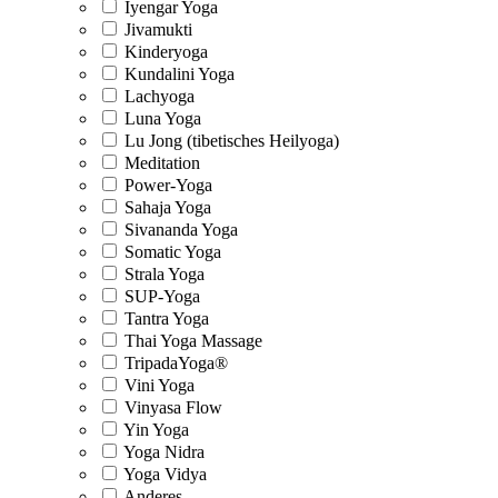
Iyengar Yoga
Jivamukti
Kinderyoga
Kundalini Yoga
Lachyoga
Luna Yoga
Lu Jong (tibetisches Heilyoga)
Meditation
Power-Yoga
Sahaja Yoga
Sivananda Yoga
Somatic Yoga
Strala Yoga
SUP-Yoga
Tantra Yoga
Thai Yoga Massage
TripadaYoga®
Vini Yoga
Vinyasa Flow
Yin Yoga
Yoga Nidra
Yoga Vidya
Anderes