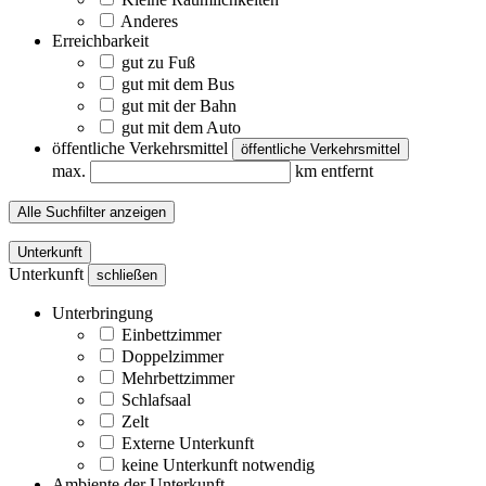
Anderes
Erreichbarkeit
gut zu Fuß
gut mit dem Bus
gut mit der Bahn
gut mit dem Auto
öffentliche Verkehrsmittel
öffentliche Verkehrsmittel
max.
km entfernt
Alle Suchfilter anzeigen
Unterkunft
Unterkunft
schließen
Unterbringung
Einbettzimmer
Doppelzimmer
Mehrbettzimmer
Schlafsaal
Zelt
Externe Unterkunft
keine Unterkunft notwendig
Ambiente der Unterkunft