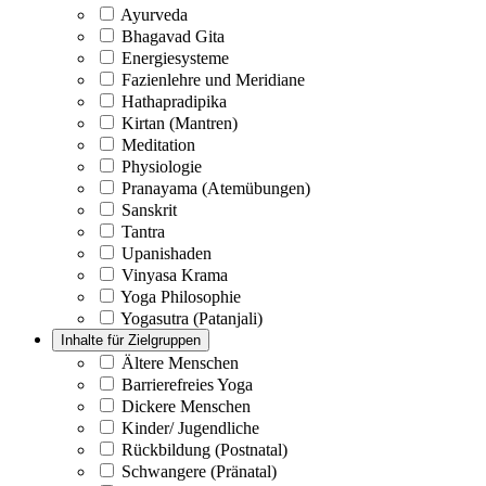
Ayurveda
Bhagavad Gita
Energiesysteme
Fazienlehre und Meridiane
Hathapradipika
Kirtan (Mantren)
Meditation
Physiologie
Pranayama (Atemübungen)
Sanskrit
Tantra
Upanishaden
Vinyasa Krama
Yoga Philosophie
Yogasutra (Patanjali)
Inhalte für Zielgruppen
Ältere Menschen
Barrierefreies Yoga
Dickere Menschen
Kinder/ Jugendliche
Rückbildung (Postnatal)
Schwangere (Pränatal)