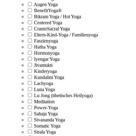
Augen Yoga
BenefitYoga®
Bikram Yoga / Hot Yoga
Centered Yoga
CranioSacral Yoga
Eltern-Kind-Yoga / Familienyoga
Faszienyoga
Hatha Yoga
Hormonyoga
Iyengar Yoga
Jivamukti
Kinderyoga
Kundalini Yoga
Lachyoga
Luna Yoga
Lu Jong (tibetisches Heilyoga)
Meditation
Power-Yoga
Sahaja Yoga
Sivananda Yoga
Somatic Yoga
Strala Yoga