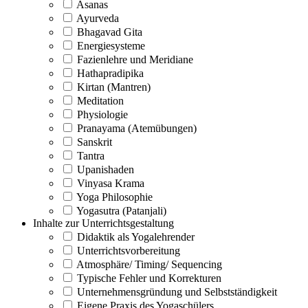
Asanas
Ayurveda
Bhagavad Gita
Energiesysteme
Fazienlehre und Meridiane
Hathapradipika
Kirtan (Mantren)
Meditation
Physiologie
Pranayama (Atemübungen)
Sanskrit
Tantra
Upanishaden
Vinyasa Krama
Yoga Philosophie
Yogasutra (Patanjali)
Inhalte zur Unterrichtsgestaltung
Didaktik als Yogalehrender
Unterrichtsvorbereitung
Atmosphäre/ Timing/ Sequencing
Typische Fehler und Korrekturen
Unternehmensgründung und Selbstständigkeit
Eigene Praxis des Yogaschülers