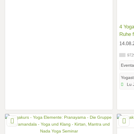
4 Yoga
Ruhe f
14.08.
9729
Eventa
Yogasti
Lu J