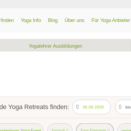
finden
Yoga Info
Blog
Über uns
Für Yoga Anbieter
Yogalehrer Ausbildungen
e Yoga Retreats finden:
ostenloses Yoga-Event
Yogastil
Yoga Elemente
geeign