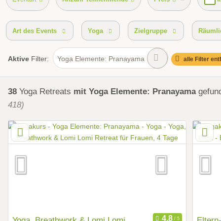
Art des Events
Yoga
Zielgruppe
Räumli
Aktive
Filter:
Yoga Elemente: Pranayama
alle Filter en
38
Yoga Retreats
mit Yoga Elemente: Pranayama
gefun
418)
Yoga, Breathwork & Lomi Lomi
Eltern