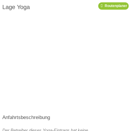
Link zu Pinterest
Link zu X
19:00-20:30
Lage Yoga
Routenplaner
Link zu Youtube
Podcast
19:00-20:30
Kursplan
Anfahrtsbeschreibung
Der Betreiber dieses Yoga-Eintrags hat keine