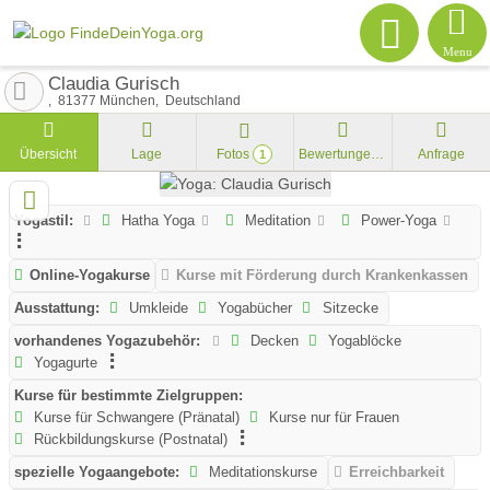
Menu
Claudia Gurisch
81377
München
Deutschland
Übersicht
Lage
Fotos
Bewertungen
Anfrage
1
Yogastil:
Hatha Yoga
Meditation
Power-Yoga
Online-Yogakurse
Kurse mit Förderung durch Krankenkassen
Ausstattung:
Umkleide
Yogabücher
Sitzecke
vorhandenes Yogazubehör:
Decken
Yogablöcke
Yogagurte
Kurse für bestimmte Zielgruppen:
Kurse für Schwangere (Pränatal)
Kurse nur für Frauen
Rückbildungskurse (Postnatal)
spezielle Yogaangebote:
Meditationskurse
Erreichbarkeit