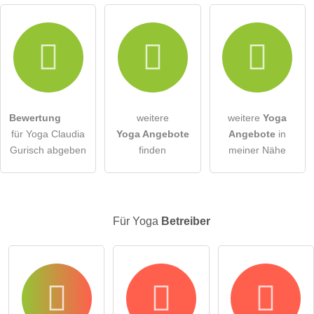
Hiermit akzeptiere ich die
AGB
.
Die
Datenschutzerklärung
habe ich zur Kenntnis genommen.
Bewertung
weitere
weitere
Yoga
öffentliche Frage stellen
Abbrechen
für Yoga Claudia
Yoga Angebote
Angebote
in
Gurisch abgeben
finden
meiner Nähe
Hinweis:
Bitte beachten Sie, öffentliche Fragen sind
für alle
Besucher sichtbar
.
Klicken Sie hier um eine
individuelle Frage
an den Yoga-
Eintrag zu stellen
.
Für Yoga
Betreiber