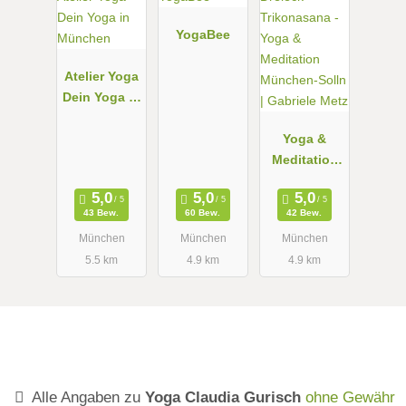
YogaBee
Atelier Yoga
Dein Yoga in
München
Yoga &
Meditation
München-
Solln |
43 Bew.
60 Bew.
42 Bew.
Gabriele
München
München
München
Metz
5.5 km
4.9 km
4.9 km
Alle Angaben zu
Yoga Claudia Gurisch
ohne Gewähr