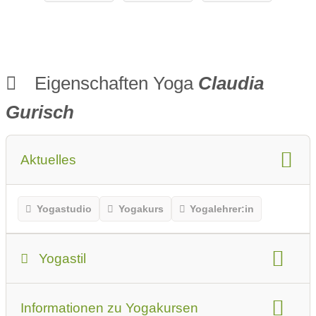
eiger - Von
den
Gesetzliche
n
Krankenkas
Eigenschaften Yoga
Claudia
sen
bezuschusst
Gurisch
Aktuelles
Yogastudio
Yogakurs
Yogalehrer:in
Yogastil
Yogastil:
Informationen zu Yogakursen
Hatha Yoga
Meditation
Power-Yoga