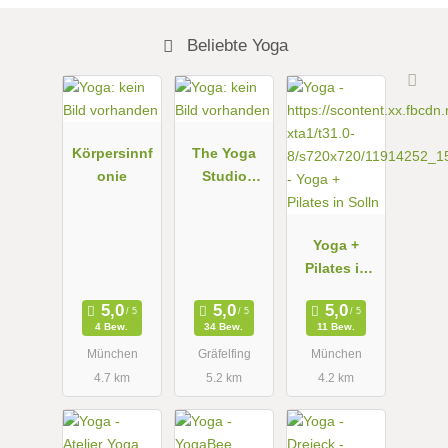
Beliebte Yoga
Körpersinnf
The Yoga
onie
Studio
Gräfelfing
by Marleen
Balance360
Yoga +
Methofe
Pilates in
Solln
4 Bew.
34 Bew.
11 Bew.
München
Gräfelfing
München
4.7 km
5.2 km
4.2 km