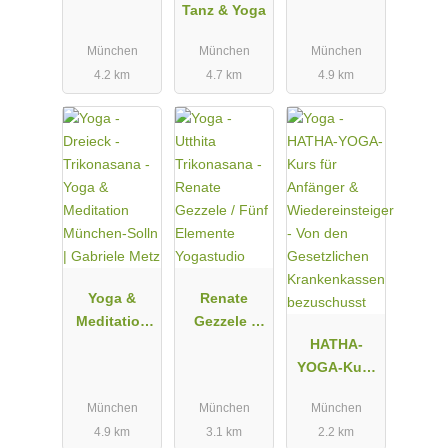
Tanz & Yoga
München
München
München
4.2 km
4.7 km
4.9 km
Yoga &
Renate
Meditation
Gezzele /
München-
Fünf
HATHA-
Solln |
Elemente
YOGA-Kurs
Gabriele
Yogastudio
für Anfänger
München
München
München
Metz
&
4.9 km
3.1 km
2.2 km
Wiedereinst