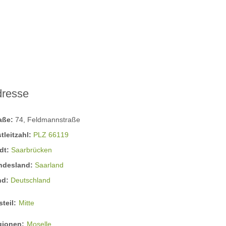
dresse
raße:
74, Feldmannstraße
tleitzahl:
PLZ 66119
dt:
Saarbrücken
ndesland:
Saarland
nd:
Deutschland
steil:
Mitte
gionen:
Moselle