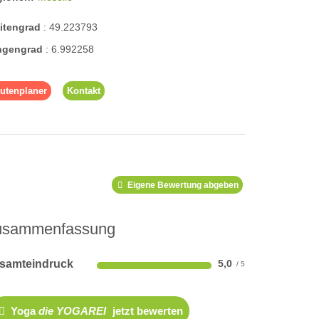
eitengrad
:
49.223793
ngengrad
:
6.992258
utenplaner
Kontakt
Eigene Bewertung abgeben
usammenfassung
samteindruck
5,0
Yoga
die YOGAREI
jetzt bewerten