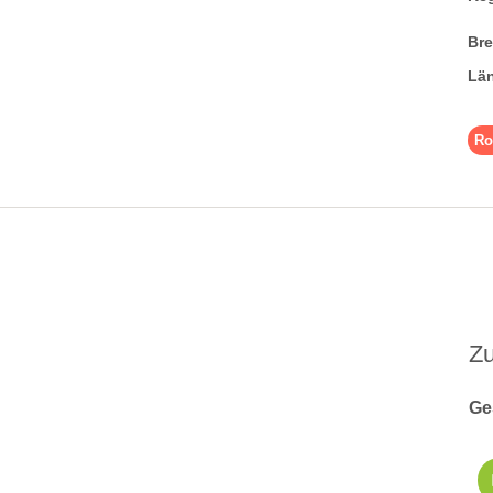
Br
Lä
Ro
Z
Ge