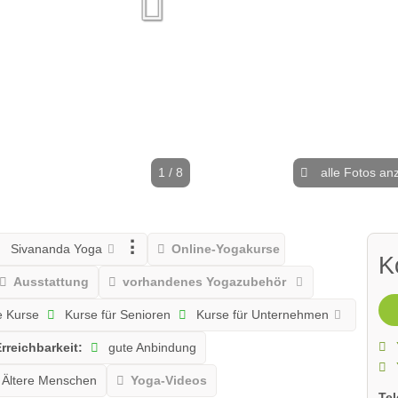
1 / 8
alle Fotos an
Sivananda Yoga
Online-Yogakurse
K
Ausstattung
vorhandenes Yogazubehör
e Kurse
Kurse für Senioren
Kurse für Unternehmen
rreichbarkeit:
gute Anbindung
Ältere Menschen
Yoga-Videos
Te