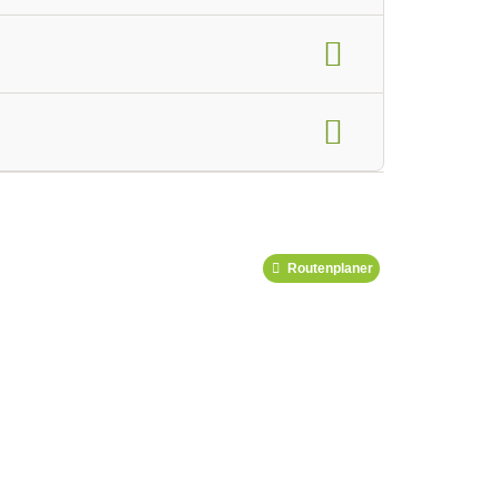
glied im Yoga-Verband
Podcast
Routenplaner