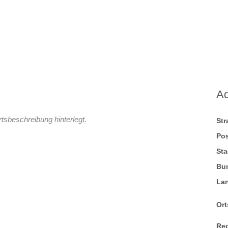
A
tsbeschreibung hinterlegt.
St
Pos
Sta
Bu
La
Ort
Re