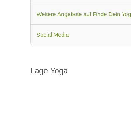
Zertifizierung
Anmerkung zur Zertifizier
Weitere Angebote auf Finde Dein Yo
Events
Social Media
Ausbildungs-Angebote
Link zu Facebook
Link zu Instag
Yoga-Angebote
Lage Yoga