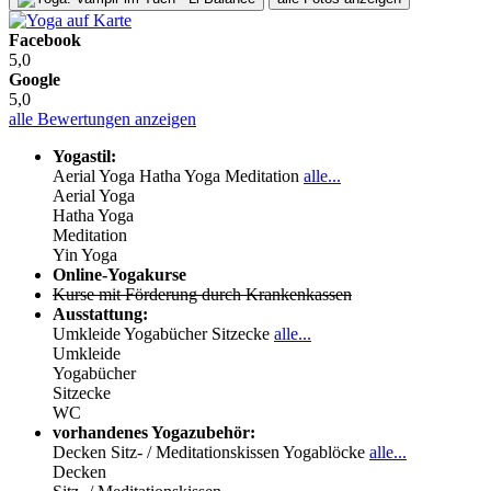
Facebook
5,0
Google
5,0
alle Bewertungen anzeigen
Yogastil:
Aerial Yoga
Hatha Yoga
Meditation
alle...
Aerial Yoga
Hatha Yoga
Meditation
Yin Yoga
Online-Yogakurse
Kurse mit Förderung durch Krankenkassen
Ausstattung:
Umkleide
Yogabücher
Sitzecke
alle...
Umkleide
Yogabücher
Sitzecke
WC
vorhandenes Yogazubehör:
Decken
Sitz- / Meditationskissen
Yogablöcke
alle...
Decken