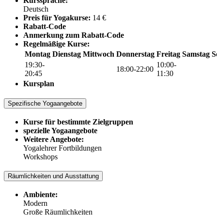
Kurssprache:
Deutsch
Preis für Yogakurse:
14 €
Rabatt-Code
Anmerkung zum Rabatt-Code
Regelmäßige Kurse:
Montag
Dienstag
Mittwoch
Donnerstag
Freitag
Samstag
S
19:30-
10:00-
18:00-22:00
20:45
11:30
Kursplan
Spezifische Yogaangebote
Kurse für bestimmte Zielgruppen
spezielle Yogaangebote
Weitere Angebote:
Yogalehrer Fortbildungen
Workshops
Räumlichkeiten und Ausstattung
Ambiente:
Modern
Große Räumlichkeiten