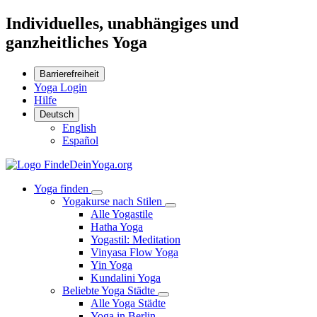
Individuelles, unabhängiges und
ganzheitliches Yoga
Barrierefreiheit
Yoga Login
Hilfe
Deutsch
English
Español
Yoga finden
Yogakurse nach Stilen
Alle Yogastile
Hatha Yoga
Yogastil: Meditation
Vinyasa Flow Yoga
Yin Yoga
Kundalini Yoga
Beliebte Yoga Städte
Alle Yoga Städte
Yoga in Berlin