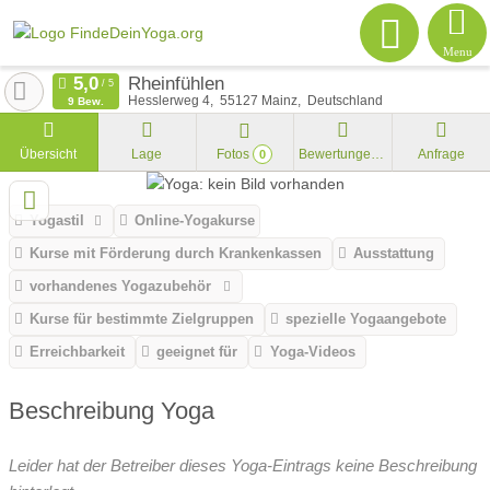
Menu
Rheinfühlen
Hesslerweg 4
55127
Mainz
Deutschland
9 Bew.
Übersicht
Lage
Fotos
Bewertungen
Anfrage
0
Yogastil
Online-Yogakurse
Kurse mit Förderung durch Krankenkassen
Ausstattung
vorhandenes Yogazubehör
Kurse für bestimmte Zielgruppen
spezielle Yogaangebote
Erreichbarkeit
geeignet für
Yoga-Videos
Beschreibung Yoga
Leider hat der Betreiber dieses Yoga-Eintrags keine Beschreibung