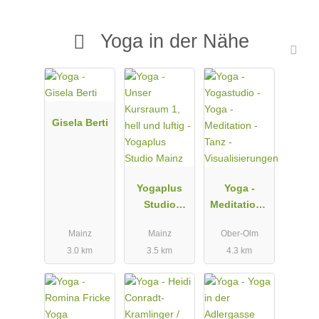
Yoga in der Nähe
Gisela Berti
Yogaplus
Yoga -
Studio
Meditation -
Mainz
Tanz -
Mainz
Mainz
Ober-Olm
Visualisieru
3.0 km
3.5 km
4.3 km
ngen