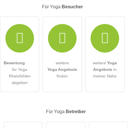
Für Yoga
Besucher
E-Mail-Adresse (wird nicht veröffentlicht)
Hiermit akzeptiere ich die
AGB
.
Die
Datenschutzerklärung
habe ich zur Kenntnis genommen.
Bewertung
weitere
weitere
Yoga
öffentliche Frage stellen
Abbrechen
für Yoga
Yoga Angebote
Angebote
in
Rheinfühlen
finden
meiner Nähe
Hinweis:
Bitte beachten Sie, öffentliche Fragen sind
für alle
abgeben
Besucher sichtbar
.
Klicken Sie hier um eine
individuelle Frage
an den Yoga-
Eintrag zu stellen
.
Für Yoga
Betreiber