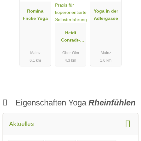
Romina
Yoga in der
Fricke Yoga
Adlergasse
Heidi
Conradt-
Kramlinger /
Mainz
Ober-Olm
Mainz
Praxis für
6.1 km
4.3 km
1.6 km
köperorienti
erte
Selbsterfahr
ung
Eigenschaften Yoga
Rheinfühlen
Aktuelles