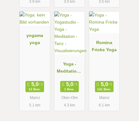
3.9 km
3.0 km
3.5 km
yogama
yoga
Romina
Fricke Yoga
Yoga -
Meditation -
Tanz -
Visualisieru
12 Bew.
1 Bew.
141 Bew.
ngen
Mainz
Ober-Olm
Mainz
5.1 km
4.3 km
6.1 km