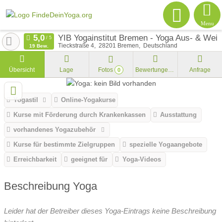
Menu
YIB Yogainstitut Bremen - Yoga Aus- & Weit
Tieckstraße 4
28201
Bremen
Deutschland
19 Bew.
Übersicht
Lage
Fotos
Bewertungen
Anfrage
0
Yogastil
Online-Yogakurse
Kurse mit Förderung durch Krankenkassen
Ausstattung
vorhandenes Yogazubehör
Kurse für bestimmte Zielgruppen
spezielle Yogaangebote
Erreichbarkeit
geeignet für
Yoga-Videos
Beschreibung Yoga
Leider hat der Betreiber dieses Yoga-Eintrags keine Beschreibung