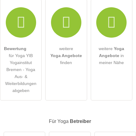
Hiermit akzeptiere ich die
AGB
.
Die
Datenschutzerklärung
habe ich zur Kenntnis genommen.
öffentliche Frage stellen
Abbrechen
Bewertung
weitere
weitere
Yoga
für Yoga YIB
Yoga Angebote
Angebote
in
Hinweis:
Bitte beachten Sie, öffentliche Fragen sind
für alle
Yogainstitut
finden
meiner Nähe
Besucher sichtbar
.
Bremen - Yoga
Klicken Sie hier um eine
individuelle Frage
an den Yoga-
Aus- &
Eintrag zu stellen
.
Weiterbildungen
abgeben
Für Yoga
Betreiber