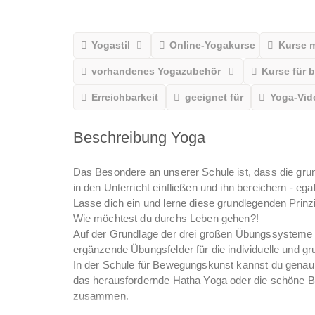
Yogastil
Online-Yogakurse
Kurse 
vorhandenes Yogazubehör
Kurse für 
Erreichbarkeit
geeignet für
Yoga-Vid
Beschreibung Yoga
Das Besondere an unserer Schule ist, dass die gru
in den Unterricht einfließen und ihn bereichern - eg
Lasse dich ein und lerne diese grundlegenden Prinz
Wie möchtest du durchs Leben gehen?!
Auf der Grundlage der drei großen Übungssysteme – Y
ergänzende Übungsfelder für die individuelle und g
In der Schule für Bewegungskunst kannst du genau d
das herausfordernde Hatha Yoga oder die schöne B
zusammen.
Bewegungskunst ist ein Weg der Arbeit mit dem Kör