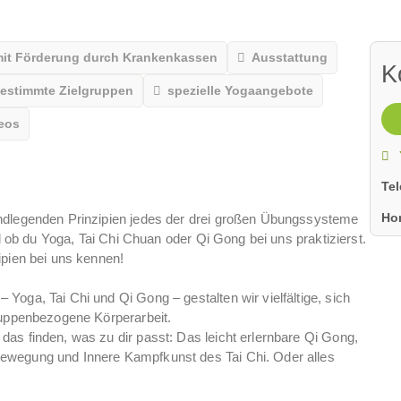
mit Förderung durch Krankenkassen
Ausstattung
K
bestimmte Zielgruppen
spezielle Yogaangebote
eos
Te
Ho
ndlegenden Prinzipien jedes der drei großen Übungssysteme
al ob du Yoga, Tai Chi Chuan oder Qi Gong bei uns praktizierst.
ipien bei uns kennen!
oga, Tai Chi und Qi Gong – gestalten wir vielfältige, sich
ruppenbezogene Körperarbeit.
as finden, was zu dir passt: Das leicht erlernbare Qi Gong,
ewegung und Innere Kampfkunst des Tai Chi. Oder alles
per. Den eigenen Körper lebendig und wach halten ist