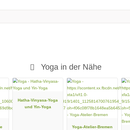
onie von Körper und Geist, darauf, sich in der eigenen Haut
 darauf, dass die Körperarbeit stets ihre Balance zwischen
hrt.
s (Tui Shou) und Qi Gong
ltigung)
wältigung, Bewegung und Gehirntraining, Bewegung und
Yoga in der Nähe
ei.
 Qi Gong
Hatha-Vinyasa-Yoga
und Yin-Yoga
ge
Yoga-Atelier-Bremen