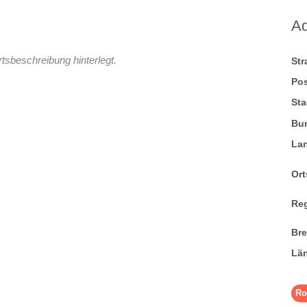
A
tsbeschreibung hinterlegt.
St
Pos
Sta
Bu
La
Ort
Re
Br
Lä
Ro