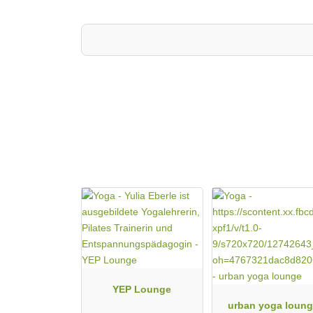
Ausdruck dieser Lebenskunst. Sie zielt auf die Harm
so richtig wohl zu fühlen. Dabei legen wir viel Wert
Herausforderung und spielerischer Leichtigkeit bewa
Laufende Kurse in Yoga, Tai Chi Chuan, Push Hand
Einzelunterricht
Ausbildung zum Tai Chi-Lehrer
Coaching (Persönlichkeitsentwicklung, Konfliktbewä
Betriebliche Gesundheitsförderung (z. B. Stressbe
Gewaltfreie Kommunikation
Gast-Seminare und –Workshops
Finde deinen Zugang – komm zur Probestunde vorb
Bewegungsschule für Tai Chi Chuan - Hatha Yoga -
YEP Lounge
urban yoga loun