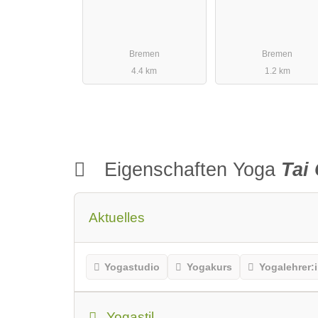
Bremen
Bremen
4.4 km
1.2 km
Eigenschaften Yoga
Tai
Aktuelles
Yogastudio
Yogakurs
Yogalehrer:
Yogastil