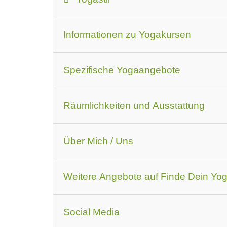
Yogastil
Das sollten Anfänger oder 
Informationen zu Yogakursen
Art der Yogakurse
geeignet für
On
Spezifische Yogaangebote
Preis für Yogakurse
Rabatt-Code
Kurse für bestimmte Zielgruppen
spezi
Regelmäßige Kurse
Räumlichkeiten und Ausstattung
Kursplan
Ambiente
Ausstattung
vorhanden
Über Mich / Uns
Zertifizierung
Anmerkung zur Zertifizier
Weitere Angebote auf Finde Dein Yo
Events
Social Media
Ausbildungs-Angebote