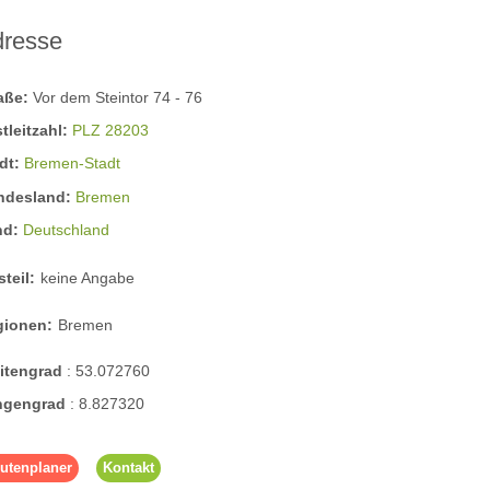
dresse
raße:
Vor dem Steintor 74 - 76
tleitzahl:
PLZ 28203
dt:
Bremen-Stadt
ndesland:
Bremen
nd:
Deutschland
steil:
keine Angabe
gionen:
Bremen
eitengrad
:
53.072760
ngengrad
:
8.827320
utenplaner
Kontakt