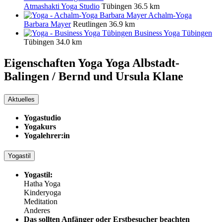
Atmashakti Yoga Studio
Tübingen
36.5 km
Achalm-Yoga
Barbara Mayer
Reutlingen
36.9 km
Business Yoga Tübingen
Tübingen
34.0 km
Eigenschaften Yoga
Yoga Albstadt-
Balingen / Bernd und Ursula Klane
Aktuelles
Yogastudio
Yogakurs
Yogalehrer:in
Yogastil
Yogastil:
Hatha Yoga
Kinderyoga
Meditation
Anderes
Das sollten Anfänger oder Erstbesucher beachten