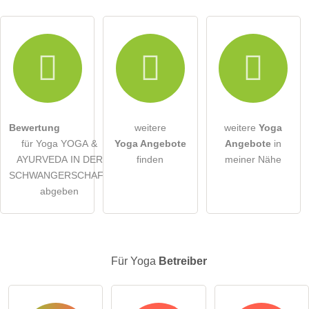
Hiermit akzeptiere ich die
AGB
.
Die
Datenschutzerklärung
habe ich zur Kenntnis genommen.
öffentliche Frage stellen
Abbrechen
Bewertung
weitere
weitere
Yoga
für Yoga YOGA &
Yoga Angebote
Angebote
in
Hinweis:
Bitte beachten Sie, öffentliche Fragen sind
für alle
AYURVEDA IN DER
finden
meiner Nähe
Besucher sichtbar
.
SCHWANGERSCHAFT
Klicken Sie hier um eine
individuelle Frage
an den Yoga-
abgeben
Eintrag zu stellen
.
Für Yoga
Betreiber