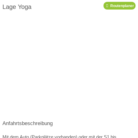
Link zu Pinterest
Link zu X
Link zu Youtube
Lage Yoga
Routenplaner
Podcast
Anfahrtsbeschreibung
Mit dem Auto (Parkplätze vorhanden) oder mit der S1 bis