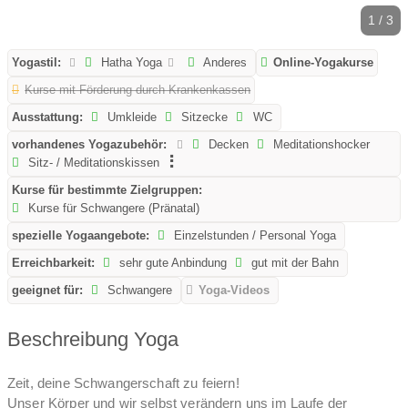
1 / 3
Yogastil:
Hatha Yoga
Anderes
Online-Yogakurse
Kurse mit Förderung durch Krankenkassen
Ausstattung:
Umkleide
Sitzecke
WC
vorhandenes Yogazubehör:
Decken
Meditationshocker
Sitz- / Meditationskissen
Kurse für bestimmte Zielgruppen:
Kurse für Schwangere (Pränatal)
spezielle Yogaangebote:
Einzelstunden / Personal Yoga
Erreichbarkeit:
sehr gute Anbindung
gut mit der Bahn
geeignet für:
Schwangere
Yoga-Videos
Beschreibung Yoga
Zeit, deine Schwangerschaft zu feiern!
Unser Körper und wir selbst verändern uns im Laufe der