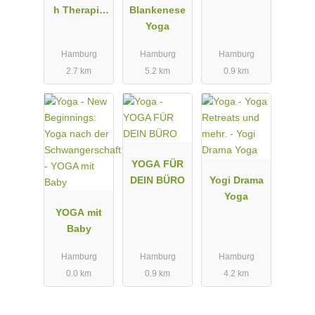
☾ Yoga & Bewegung
h Therapie
Blankenese
☾ Atemübungen (Pranayama)
und Yoga
Yoga
☾ Eigenmassagen, Bauchmassagen
☾ Mantren & Tönen
Hamburg
Hamburg
Hamburg
☾ geführte Meditationen & Shavasana
2.7 km
5.2 km
0.9 km
☾ geburtsvorbereitende Affirmationen
☾ Ayurvedische Öle, Düfte & Rezepte
☾ Rituale & Karten ziehen
☾ Mama-Blessing am Ende deines Kurses
YOGA FÜR
DEIN BÜRO
Yogi Drama
Yoga
YOGA mit
Baby
Hamburg
Hamburg
Hamburg
0.0 km
0.9 km
4.2 km