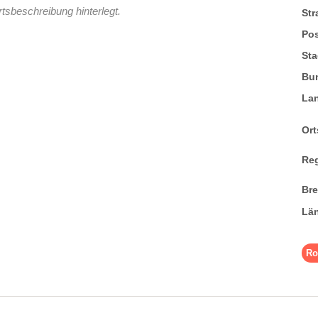
tsbeschreibung hinterlegt.
St
Pos
Sta
Bu
La
Ort
Re
Br
Lä
Ro