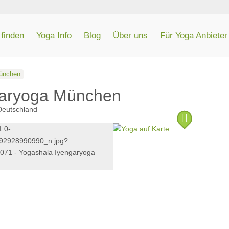
finden
Yoga Info
Blog
Über uns
Für Yoga Anbieter
ünchen
garyoga München
Deutschland