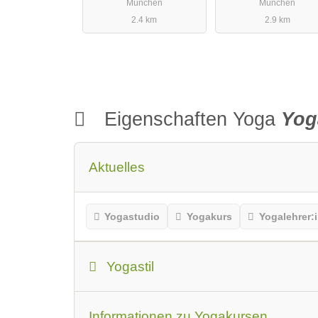
München
München
2.4 km
2.9 km
Eigenschaften Yoga
Yog
Aktuelles
Yogastudio
Yogakurs
Yogalehrer:
Yogastil
Yogastil
Das sollten Anfänger oder 
Informationen zu Yogakursen