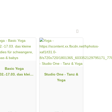
Basic Yoga
02.-17.03. das kleine
Studio One - Tanz &
paradies für
Yoga
hwangere, mamas &
babys