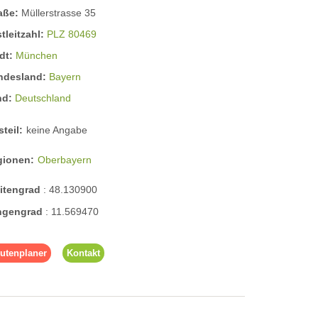
raße:
Müllerstrasse 35
tleitzahl:
PLZ 80469
dt:
München
ndesland:
Bayern
nd:
Deutschland
steil:
keine Angabe
gionen:
Oberbayern
eitengrad
:
48.130900
ngengrad
:
11.569470
utenplaner
Kontakt