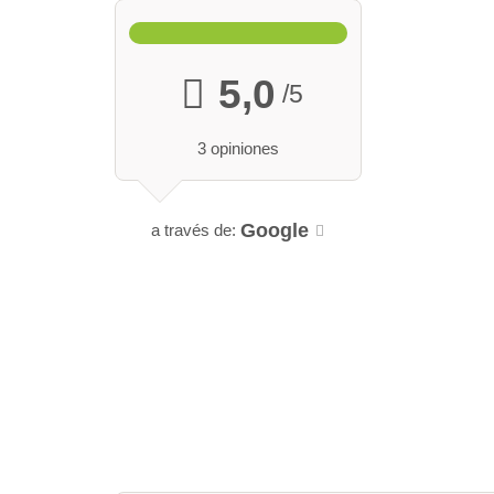
5,0
/5
3 opiniones
Google
a través de: