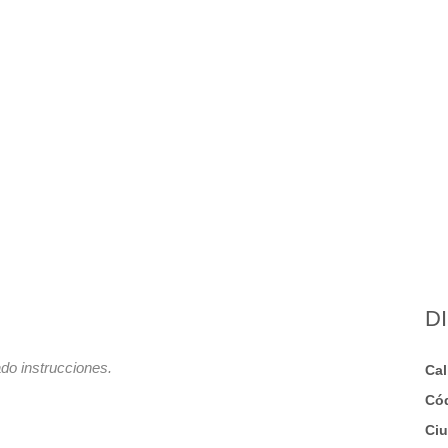
D
do instrucciones.
Cal
Có
Ci