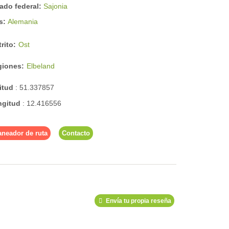
ado federal:
Sajonia
ís:
Alemania
trito:
Ost
giones:
Elbeland
titud
:
51.337857
ngitud
:
12.416556
aneador de ruta
Contacto
Envía tu propia reseña