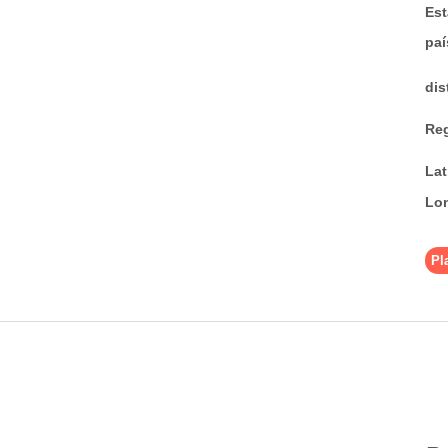
Est
pa
dis
Re
La
Lo
Pl