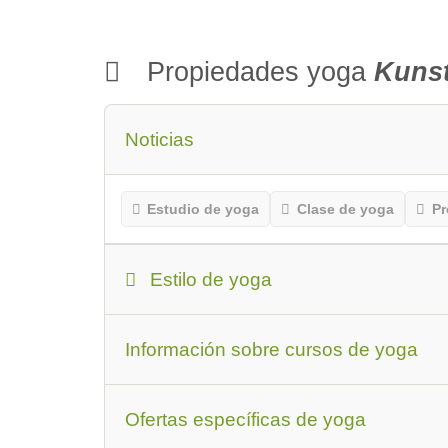
Propiedades yoga
Kuns
Noticias
Estudio de yoga
Clase de yoga
Pr
Estilo de yoga
Estilo de yoga
Los principiantes o q
Información sobre cursos de yoga
Tipos de clases de yoga
adecuado par
Ofertas específicas de yoga
Cursos financiados por compañías de segu