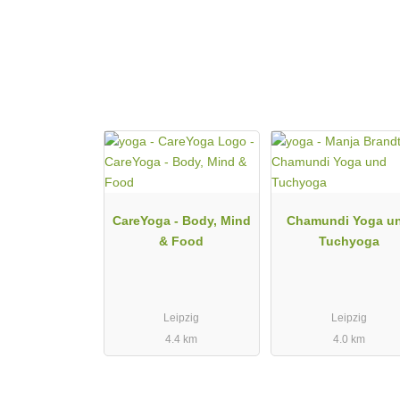
CareYoga - Body, Mind
Chamundi Yoga u
& Food
Tuchyoga
Leipzig
Leipzig
4.4 km
4.0 km