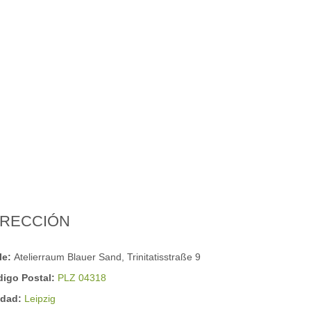
IRECCIÓN
le:
Atelierraum Blauer Sand, Trinitatisstraße 9
digo Postal:
PLZ 04318
udad:
Leipzig