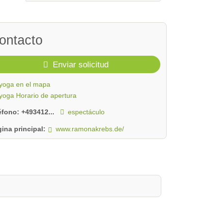
ontacto
Enviar solicitud
yoga en el mapa
yoga Horario de apertura
léfono:
+493412...
espectáculo
ina principal:
www.ramonakrebs.de/