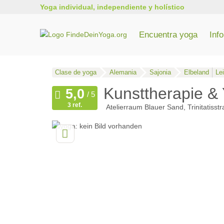
Yoga individual, independiente y holístico
Encuentra yoga
Inf
Todos los cursos de formación de profesores de yoga
Formación de yoga en Renania del Norte-Westfalia
Entrenamiento de yoga en Baden-Wurtemberg
Clase de yoga
Alemania
Sajonia
Elbeland
Le
Kunsttherapie 
3 ref.
Atelierraum Blauer Sand, Trinitatisst