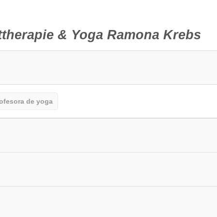
ttherapie & Yoga Ramona Krebs
ofesora de yoga
uienes visitan el lugar por primera vez deben tener esto en cuenta
a
Clases de yoga en línea
Vídeos de yoga
ros de salud
Idioma del curso
Precio de las clases de y