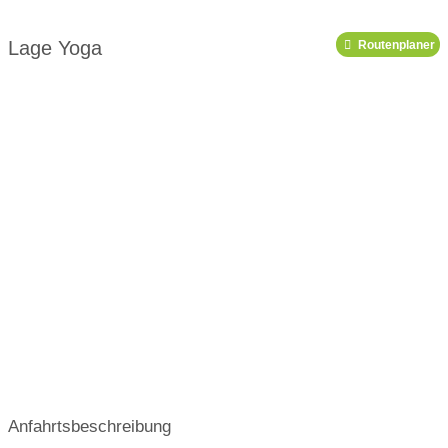
Link zu Pinterest
Link zu X
Lage Yoga
Routenplaner
Link zu Youtube
Podcast
Anfahrtsbeschreibung