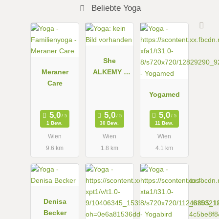
Beliebte Yoga
She
Meraner
ALKEMY -
Care
Yoga &
Healing
Yogamed
Community
Space,
1 Bew.
30 Bew.
11 Bew.
Concept
Wien
Wien
Wien
Store for
9.6 km
1.8 km
4.1 km
Women
Denisa
Becker