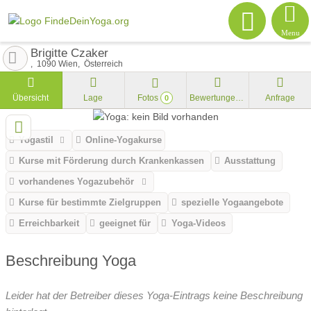
Menu
Brigitte Czaker
1090
Wien
Österreich
Übersicht
Lage
Fotos
Bewertungen
Anfrage
0
Yogastil
Online-Yogakurse
Kurse mit Förderung durch Krankenkassen
Ausstattung
vorhandenes Yogazubehör
Kurse für bestimmte Zielgruppen
spezielle Yogaangebote
Erreichbarkeit
geeignet für
Yoga-Videos
Beschreibung Yoga
Leider hat der Betreiber dieses Yoga-Eintrags keine Beschreibung