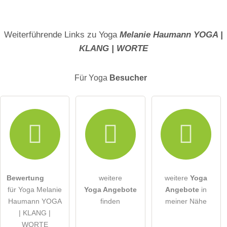
Name
Weiterführende Links zu Yoga
Melanie Haumann YOGA |
KLANG | WORTE
E-Mail-Adresse (wird nicht veröffentlicht)
Für Yoga
Besucher
Hiermit akzeptiere ich die
AGB
.
Die
Datenschutzerklärung
habe ich zur Kenntnis genommen.
öffentliche Frage stellen
Abbrechen
Bewertung
weitere
weitere
Yoga
für Yoga Melanie
Yoga Angebote
Angebote
in
Hinweis:
Bitte beachten Sie, öffentliche Fragen sind
für alle
Haumann YOGA
finden
meiner Nähe
Besucher sichtbar
.
| KLANG |
Klicken Sie hier um eine
individuelle Frage
an den Yoga-
WORTE