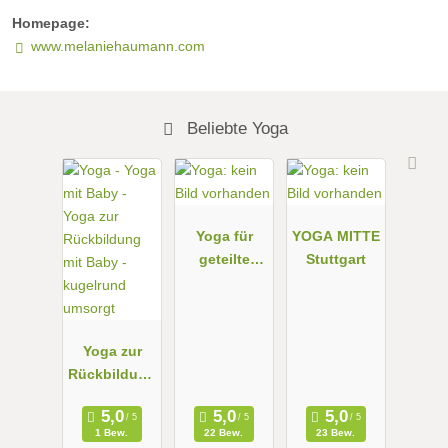
Homepage:
www.melaniehaumann.com
Beliebte Yoga
Yoga für
YOGA MITTE
geteilte
Stuttgart
Freude |
Yoga für
Eltern,
Yoga zur
Mamas,
Rückbildung
Schwangere
mit Baby -
& Kinder
kugelrund
1 Bew.
22 Bew.
23 Bew.
umsorgt