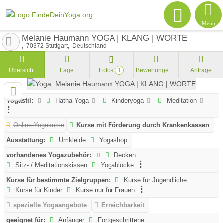
Menu
Melanie Haumann YOGA | KLANG | WORTE
70372
Stuttgart
Deutschland
Übersicht
Lage
Fotos
Bewertungen
Anfrage
1
Yogastil:
Hatha Yoga
Kinderyoga
Meditation
Online-Yogakurse
Kurse mit Förderung durch Krankenkassen
Ausstattung:
Umkleide
Yogashop
vorhandenes Yogazubehör:
Decken
Sitz- / Meditationskissen
Yogablöcke
Kurse für bestimmte Zielgruppen:
Kurse für Jugendliche
Kurse für Kinder
Kurse nur für Frauen
spezielle Yogaangebote
Erreichbarkeit
geeignet für:
Anfänger
Fortgeschrittene