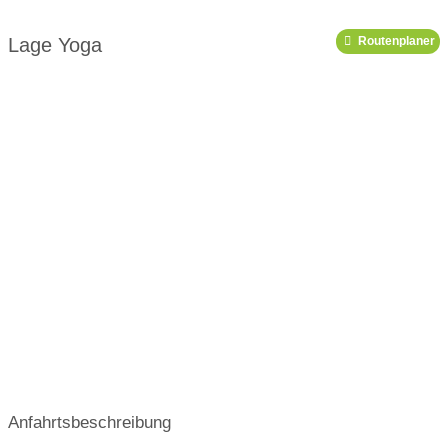
Link zu Pinterest
Link zu X
Lage Yoga
Routenplaner
Link zu Youtube
Podcast
18:30-19:45
20:00-21:15
18:00-19:15
19:30-20:45
Kursplan
Anfahrtsbeschreibung