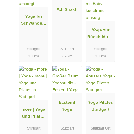
Adi Shakti
Yoga für
Schwangere
- kugelrund
Yoga zur
umsorgt
Rückbildung
mit Baby -
Stuttgart
Stuttgart
Stuttgart
kugelrund
2.1 km
2.9 km
2.1 km
umsorgt
Eastend
Yoga Pilates
more | Yoga
Yoga
Stuttgart
und Pilates
in Stuttgart
Stuttgart
Stuttgart
Stuttgart Ost