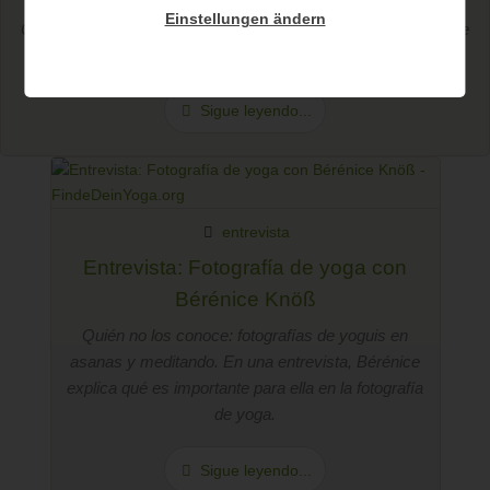
El yoga te mantiene en forma y relajado. En una entrevista,
Einstellungen ändern
Claudia explica por qué para ella el yoga es más que un simple
hobby.
Sigue leyendo...
entrevista
Entrevista: Fotografía de yoga con
Bérénice Knöß
Quién no los conoce: fotografías de yoguis en
asanas y meditando. En una entrevista, Bérénice
explica qué es importante para ella en la fotografía
de yoga.
Sigue leyendo...