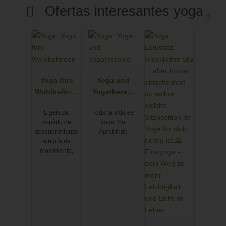
Ofertas interesantes yoga
Yoga fürs
Yoga und
Wohlbefinde
Yogatherapi
n
e
Ligereza,
Toda la vida es
espíritu de
yoga. Sri
descubrimiento,
Aurobindo
alegría de
movimiento.