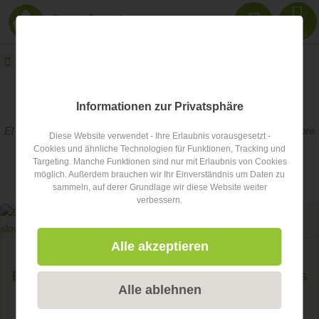
Menu
FindeDeinYoga.org
Blog
entrevista
FindeDeinYoga.org Blog
Informationen zur Privatsphäre
El blog Findedeinyoga.org ofrece una variedad de inspiración sobre
Diese Website verwendet - Ihre Erlaubnis vorausgesetzt -
el tema del yoga.
Cookies und ähnliche Technologien für Funktionen, Tracking und
Targeting. Manche Funktionen sind nur mit Erlaubnis von Cookies
möglich. Außerdem brauchen wir Ihr Einverständnis um Daten zu
Artículo sobre el tema
entrevista
sammeln, auf derer Grundlage wir diese Website weiter
verbessern.
Alle akzeptieren
entrevista
Entrevista: Entre yoga y proyectos: ¿cómo vives
Alle ablehnen
tu estilo de vida slow?