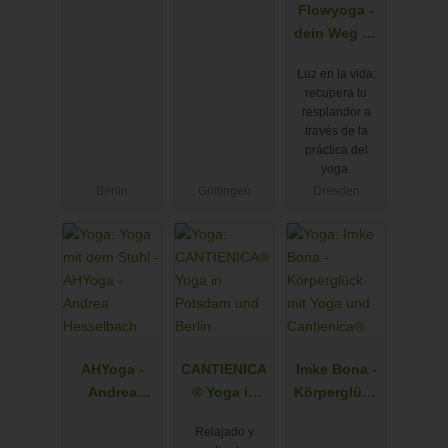
Flowyoga -
dein Weg zu
mehr
Luz en la vida:
Leichtigkeit
recupera tu
und Licht im
resplandor a
Leben
través de la
práctica del
yoga.
Berlin
Göttingen
Dresden
AHYoga -
CANTIENICA
Imke Bona -
Andrea
® Yoga in
Körperglück
Hesselbach
Potsdam
mit Yoga
Relajado y
und Berlin
und