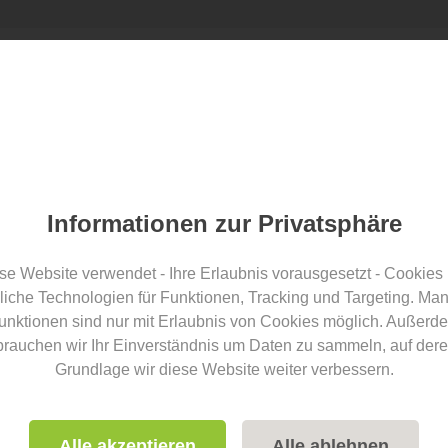
ntra
Información sobre
Sobre
Blog
a
yoga
nosotros
Todos los cursos de formación de profesores de yoga
Formación de yoga en Renania del Norte-Westfalia
Entrenamiento de yoga en Baden-Wurtemberg
Informationen zur Privatsphäre
FindeDeinYoga.org Blog
se Website verwendet - Ihre Erlaubnis vorausgesetzt - Cookies
liche Technologien für Funktionen, Tracking und Targeting. Ma
 Findedeinyoga.org ofrece una variedad de inspiración sobre el tema d
unktionen sind nur mit Erlaubnis von Cookies möglich. Außerd
brauchen wir Ihr Einverständnis um Daten zu sammeln, auf dere
Artículo sobre el tema
Rauhnächt
Grundlage wir diese Website weiter verbessern.
Alle akzeptieren
Alle ablehnen