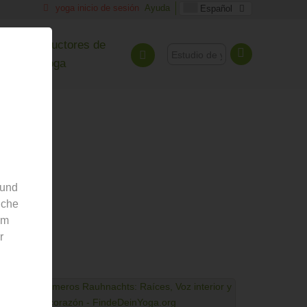
yoga inicio de sesión
Ayuda
Español
Para instructores de
yoga
 und
nche
el yoga.
em
r
e