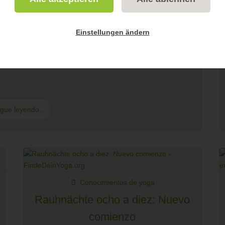
imientos de yoga
ioso de los Rauhnächte
Einstellungen ändern
s, las llamadas Rauhnächte. ¿De qué se trata todo esto?
gue leyendo...
Conocimientos de yoga
Rauhnächte ocho a diez: Nuevo
comienzo