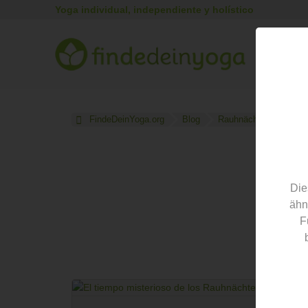
Yoga individual, independiente y holístico
Encue
yog
FindeDeinYoga.org
Blog
Rauhnächte
Die
ähn
El blog
F