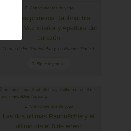
Conocimientos de yoga
Los tres primeros Rauhnachts:
Raíces, Voz interior y Apertura del
corazón
Temas de los Rauhnächte y los Rituales Parte 1
Sigue leyendo...
Conocimientos de yoga
Las dos últimas Rauhnächte y el
último día el 6 de enero