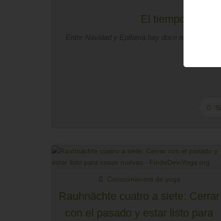
Conoc
El tiempo mister
Entre Navidad y Epifanía hay doce noches santa
Si
Conocimientos de yoga
Rauhnächte cuatro a siete: Cerrar
con el pasado y estar listo para