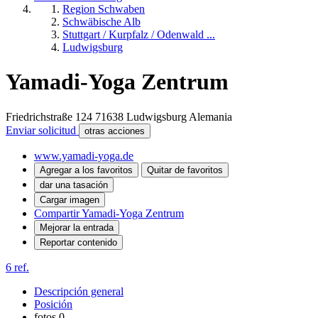
Region Schwaben
Schwäbische Alb
Stuttgart / Kurpfalz / Odenwald ...
Ludwigsburg
Yamadi-Yoga Zentrum
Friedrichstraße 124
71638
Ludwigsburg
Alemania
Enviar solicitud
otras acciones
www.yamadi-yoga.de
Agregar a los favoritos
Quitar de favoritos
dar una tasación
Cargar imagen
Compartir Yamadi-Yoga Zentrum
Mejorar la entrada
Reportar contenido
6 ref.
Descripción general
Posición
fotos
0