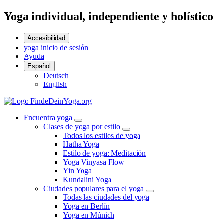
Yoga individual, independiente y holístico
Accesibilidad
yoga inicio de sesión
Ayuda
Español
Deutsch
English
Encuentra yoga
Clases de yoga por estilo
Todos los estilos de yoga
Hatha Yoga
Estilo de yoga: Meditación
Yoga Vinyasa Flow
Yin Yoga
Kundalini Yoga
Ciudades populares para el yoga
Todas las ciudades del yoga
Yoga en Berlín
Yoga en Múnich