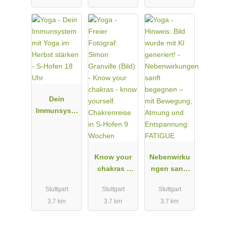
stärken - S-
Hofen 19:45
Uhr
Dein
Immunsyste
m mit Yoga
im Herbst
stärken - S-
Hofen 18
Know your
Nebenwirku
Uhr
chakras -
ngen sanft
know
begegnen –
Stuttgart
Stuttgart
Stuttgart
yourself.
mit
3.7 km
3.7 km
3.7 km
Chakrenreis
Bewegung,
e in S-Hofen
Atmung und