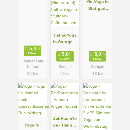
Yin-Yoga in
Stuttgart-
Zuffenhause
n
Hatha-Yoga
in Stuttgart-
Zuffenhause
1 Bew.
n
3 Bew.
1 Bew.
Remseck am
Neckar
Stuttgart
Stuttgart
3.1 km
4.0 km
4.0 km
ZeitRaumYo
Yoga für
ga - Hannah