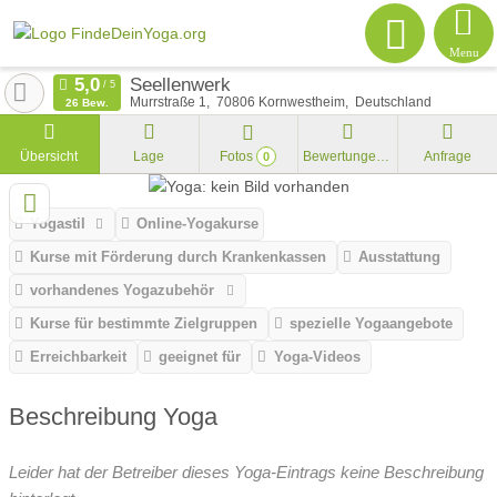
Menu
Seellenwerk
Murrstraße 1
70806
Kornwestheim
Deutschland
26 Bew.
Übersicht
Lage
Fotos
Bewertungen
Anfrage
0
Yogastil
Online-Yogakurse
Kurse mit Förderung durch Krankenkassen
Ausstattung
vorhandenes Yogazubehör
Kurse für bestimmte Zielgruppen
spezielle Yogaangebote
Erreichbarkeit
geeignet für
Yoga-Videos
Beschreibung Yoga
Leider hat der Betreiber dieses Yoga-Eintrags keine Beschreibung