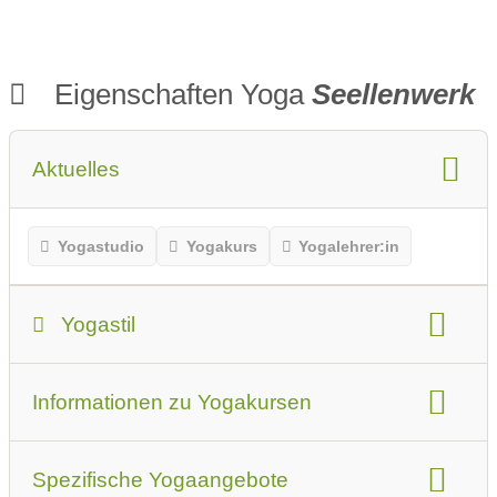
9 Wochen
Entspannun
g: FATIGUE
Eigenschaften Yoga
Seellenwerk
Aktuelles
Yogastudio
Yogakurs
Yogalehrer:in
Yogastil
Yogastil
Informationen zu Yogakursen
Das sollten Anfänger oder Erstbesucher beachten
Art der Yogakurse
geeignet für
Spezifische Yogaangebote