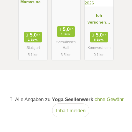
Mamas nach
Wiggenhaus
abgeschloss
er
ener
Ich
Rückbildung
verschenke
5 x 75
1 Bew.
Minuten
1 Bew.
8 Bew.
Schwäbisch
Yoga zum
Stuttgart
Hall
Kornwestheim
Weltkrebsta
5.1 km
3.5 km
0.1 km
g 2026
Alle Angaben zu
Yoga Seellenwerk
ohne Gewähr
Inhalt melden