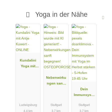
Yoga in der Nähe
Kundalini
Yoga mit
Antje Kuwert
- ONLINE
Nebenwirku
ngen sanft
begegnen!
Dein
OSTEOPOR
Immunsyste
OSE
m mit Yoga
Ludwigsburg
Stuttgart
Stuttgart
im Herbst
4.4 km
3.7 km
3.7 km