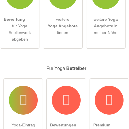
Die
Datenschutzerklärung
habe ich zur Kenntnis genommen.
Bewertung
weitere
weitere
Yoga
öffentliche Frage stellen
Abbrechen
für Yoga
Yoga Angebote
Angebote
in
Seellenwerk
finden
meiner Nähe
Hinweis:
Bitte beachten Sie, öffentliche Fragen sind
für alle
abgeben
Besucher sichtbar
.
Klicken Sie hier um eine
individuelle Frage
an den Yoga-
Eintrag zu stellen
.
Für Yoga
Betreiber
Yoga-Eintrag
Bewertungen
Premium