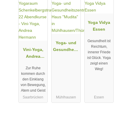
Yoga Vidya
Essen
Gesundheit ist
Yoga- und
Reichtum,
Vini-Yoga,
Gesundheits
innerer Friede
Andrea
zentrum
ist Glück. Yoga
Hermann
Haus
zeigt einen
Zur Ruhe
Weg!
"Mudita" in
kommen durch
Mühlhausen
den Einklang
/Thüringen
von Bewegung,
Atem und Geist
Saarbrücken
Mühlhausen
Essen