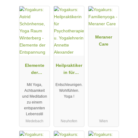
Meraner
Care
Elemente
Heilpraktiker
der
in für
Entspannun
Psychothera
Mit Yoga,
Entschleunigen.
g
pie u.
Achtsamkeit
Wohlfühlen.
Yogalehrerin
und Meditation
Yoga !
Annette
zu einem
Alexander
entspannten
Lebensstil
Medebach
Neuhofen
Wien